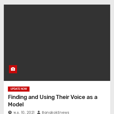
UPDATE NOW
Finding and Using Their Voice as a
Model
พ.ย. 10, 2021
BangkokEnews