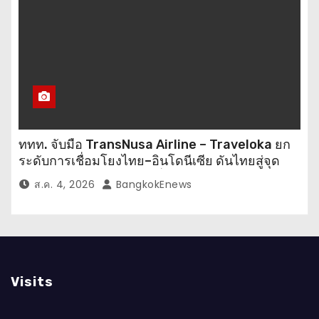
ททท. จับมือ TransNusa Airline – Traveloka ยก
ระดับการเชื่อมโยงไทย–อินโดนีเซีย ดันไทยสู่จุด
หมายปลายทางคุณภาพ เชื่อม Asean Tourism
ส.ค. 4, 2026
BangkokEnews
และ Muslim-Friendly Destination
Visits