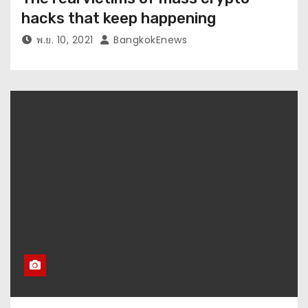
hacks that keep happening
พ.ย. 10, 2021
BangkokEnews