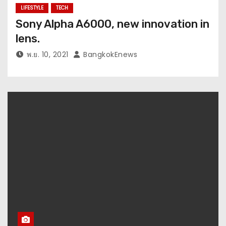
LIFESTYLE
TECH
Sony Alpha A6000, new innovation in
lens.
พ.ย. 10, 2021
BangkokEnews