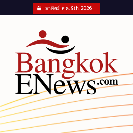
S
อาทิตย์. ส.ค. 9th, 2026
k
i
p
t
o
c
o
n
t
e
n
t