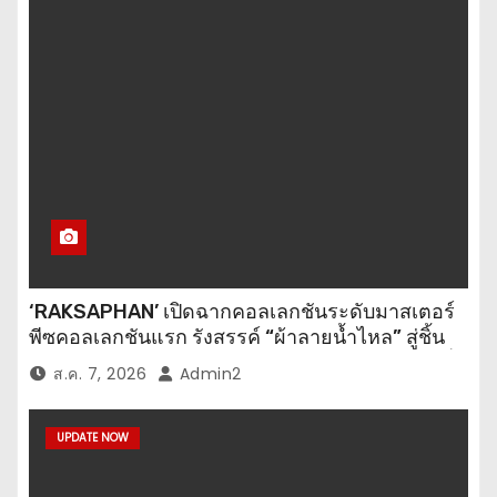
‘RAKSAPHAN’ เปิดฉากคอลเลกชันระดับมาสเตอร์
พีซคอลเลกชันแรก รังสรรค์ “ผ้าลายน้ำไหล” สู่ชิ้น
งานศิลปะสะสมสุดลิมิเต็ด ถ่ายทอดภูมิปัญญาท้องถิ่น
ส.ค. 7, 2026
Admin2
สู่สุนทรียภาพระดับสากล
UPDATE NOW