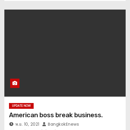
UPDATE NOW
American boss break business.
พ.ย. 10, 2021
BangkokEnews