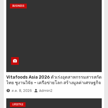
i
BUSINESS
n
a
t
i
o
n
Vitafoods Asia 2026 ตัวเร่งอุตสาหกรรมสารสกัด
ไทย ชูงานวิจัย – เครือข่ายโลก สร้างมูลค่าเศรษฐกิจ
ใหม่ ขานรับตลาดโภชนาการสุขภาพโลกโตทะลุ
ส.ค. 8, 2026
Admin2
ล้านล้านดอลลาร์
LIFESTYLE