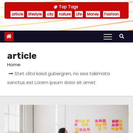
Top Tags
article
lifestyle
city
nature
Life
Money
Fashion
article
Home
Stet clita kasd gubergren, no sea takimata
sanctus est Lorem ipsum dolor sit amet