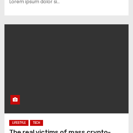
Lorem ipsum dolor si…
LIFESTYLE
TECH
The real victims of mass crypto-