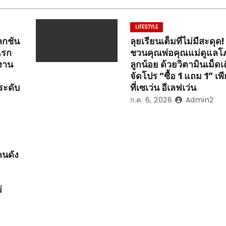
LIFESTYLE
กชัน
ลุยเรียนเต็มที่ไม่มีสะดุด!
แรก
ชวนคุณพ่อคุณแม่ดูแล
นงาน
ลูกน้อย ด้วยวิตามินเม็ดเค
จัดโปร “ซื้อ 1 แถม 1” เ
ระดับ
ที่เซเว่น อีเลฟเว่น
ก.ค. 6, 2026
Admin2
คนดัง
่