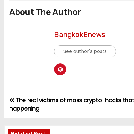
About The Author
BangkokEnews
See author's posts
The real victims of mass crypto-hacks tha
แ
happening
น
ะ
Related Post