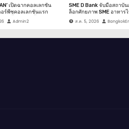
N’ เปิดฉากคอลเลกชัน
SME D Bank จับมือสถาบั
ตอร์พีซคอลเลกชันแรก
ล็อกศักยภาพ SME อาหารไ
าลายน้ำไหล” สู่ชิ้นงาน
โมเดล “ทุนคู่ความรู้”
026
Admin2
ส.ค. 5, 2026
BangkokE
ุดลิมิเต็ด ถ่ายทอด
องถิ่นสู่สุนทรียภาพระดับ