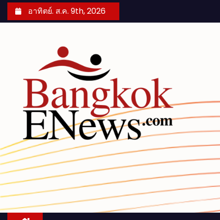
S
อาทิตย์. ส.ค. 9th, 2026
k
i
p
t
o
c
o
n
t
e
n
t