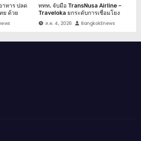
นอาหาร ปลด
ททท. จับมือ TransNusa Airline –
ทย ด้วย
Traveloka ยกระดับการเชื่อมโยง
ไทย–อินโดนีเซีย ดันไทยสู่จุดหมาย
news
ส.ค. 4, 2026
BangkokEnews
ปลายทางคุณภาพ เชื่อม Asean
Tourism และ Muslim-Friendly
Destination