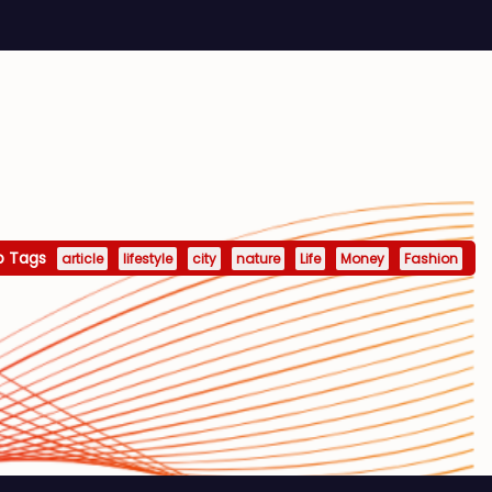
p Tags
article
lifestyle
city
nature
Life
Money
Fashion