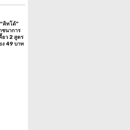
 “คิทโด้”
โภชนาการ
ี้ยว 2 สูตร
พียง 49 บาท