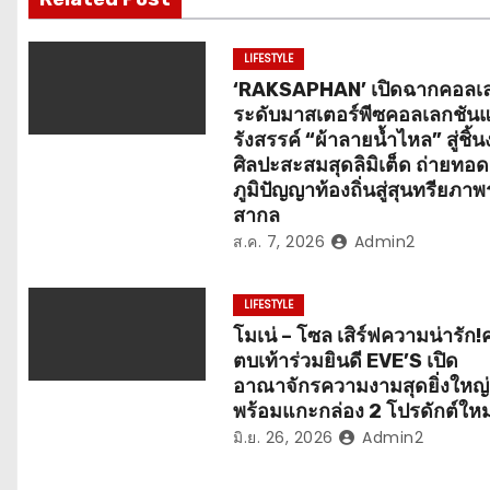
แ
น
LIFESTYLE
‘RAKSAPHAN’ เปิดฉากคอลเล
ว
ระดับมาสเตอร์พีซคอลเลกชัน
รังสรรค์ “ผ้าลายน้ำไหล” สู่ชิ้
เ
ศิลปะสะสมสุดลิมิเต็ด ถ่ายทอด
ภูมิปัญญาท้องถิ่นสู่สุนทรียภาพ
รื่
สากล
ส.ค. 7, 2026
Admin2
อ
ง
LIFESTYLE
โมเน่ – โซล เสิร์ฟความน่ารัก!
ตบเท้าร่วมยินดี EVE’S เปิด
อาณาจักรความงามสุดยิ่งใหญ่
พร้อมแกะกล่อง 2 โปรดักต์ใหม
มิ.ย. 26, 2026
Admin2