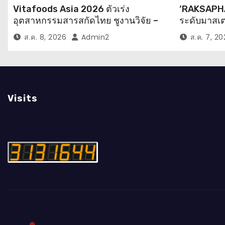
Vitafoods Asia 2026 ตัวเร่ง
‘RAKSAPHA
อุตสาหกรรมสารสกัดไทย ชูงานวิจัย –
ระดับมาสเ
เครือข่ายโลก สร้างมูลค่าเศรษฐกิจใหม่
รังสรรค์ “ผ้
ส.ค. 8, 2026
Admin2
ส.ค. 7, 2
ขานรับตลาดโภชนาการสุขภาพโลกโต
ศิลปะสะสมส
ทะลุล้านล้านดอลลาร์
ภูมิปัญญาท้
สากล
Visits