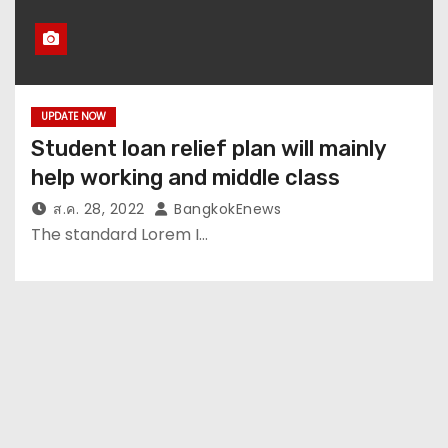
UPDATE NOW
Student loan relief plan will mainly
help working and middle class
ส.ค. 28, 2022
BangkokEnews
The standard Lorem I…