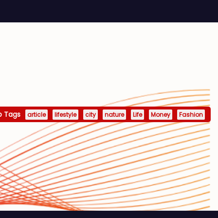
p Tags
article
lifestyle
city
nature
Life
Money
Fashion