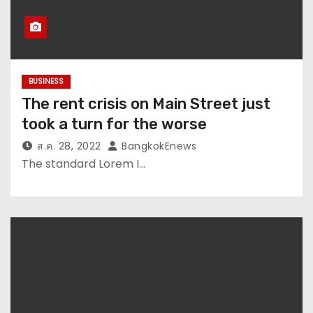
BUSINESS
The rent crisis on Main Street just
took a turn for the worse
ส.ค. 28, 2022
BangkokEnews
The standard Lorem I…