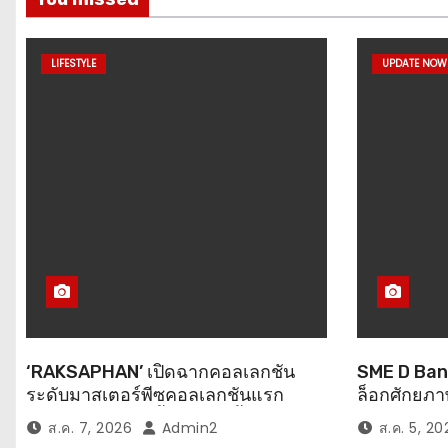
LIFESTYLE
UPDATE NOW
‘RAKSAPHAN’ เปิดฉากคอลเลกชัน
SME D Ban
ระดับมาสเตอร์พีซคอลเลกชันแรก
ล็อกศักยภ
รังสรรค์ “ผ้าลายน้ำไหล” สู่ชิ้นงาน
โมเดล “ทุนค
ส.ค. 7, 2026
Admin2
ส.ค. 5, 20
ศิลปะสะสมสุดลิมิเต็ด ถ่ายทอด