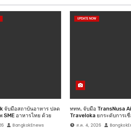
UPDATE NOW
k จับมือสถาบันอาหาร ปลด
ททท. จับมือ TransNusa Ai
าพ SME อาหารไทย ด้วย
Traveloka ยกระดับการเชื
ู่ความรู้”
ไทย–อินโดนีเซีย ดันไทยสู่
26
BangkokEnews
ส.ค. 4, 2026
BangkokE
ปลายทางคุณภาพ เชื่อม A