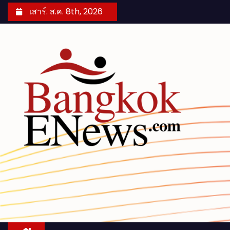
S
เสาร์. ส.ค. 8th, 2026
k
i
p
t
o
c
o
n
t
e
n
t