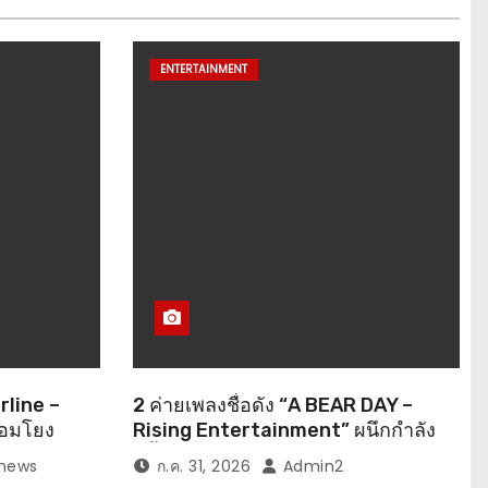
ENTERTAINMENT
rline –
2 ค่ายเพลงชื่อดัง “A BEAR DAY –
่อมโยง
Rising Entertainment” ผนึกกำลัง
จุดหมาย
ครั้งสำคัญ ส่งศิลปิน “เบสท์ – เบลล์”
news
ก.ค. 31, 2026
Admin2
sean
ปล่อยซิงเกิ้ลพิเศษ เอาใจคนอินเลิฟ