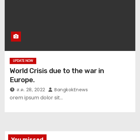
UPDATE NOW
World Crisis due to the war in
Europe.
ส.ค. 28, 2022
BangkokEnews
orem ipsum dolor sit…
You missed