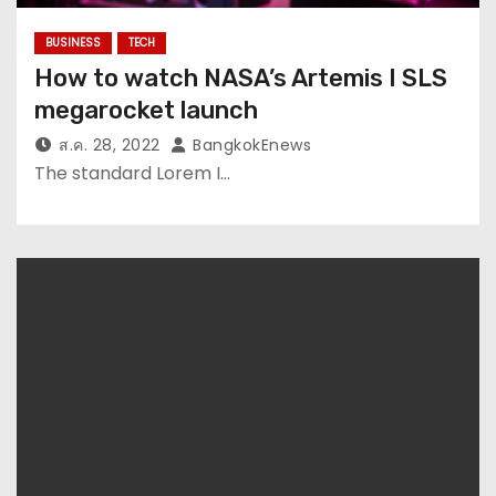
BUSINESS
TECH
How to watch NASA’s Artemis I SLS
megarocket launch
ส.ค. 28, 2022
BangkokEnews
The standard Lorem I…