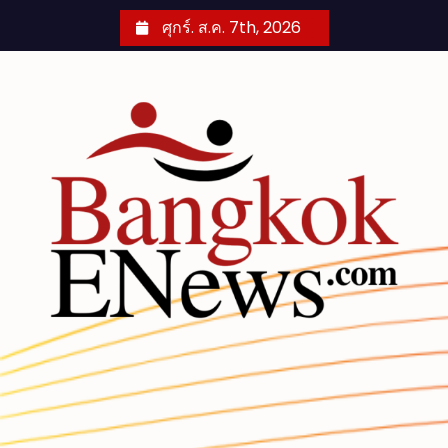
S
ศุกร์. ส.ค. 7th, 2026
k
i
p
t
o
c
o
n
t
e
n
t