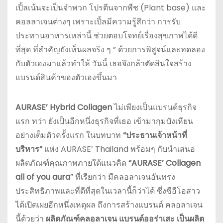
เปิ้ลเน้นจะเป็นจำพวก โปรตีนจากพืช (Plant base) และ
คอลลาเจนต่างๆ เพราะเปิ้ลมีความรู้สึกว่า การรับ
ประทานอาหารเหล่านี้ ช่วยตอบโจทย์เรื่องสุขภาพได้ดี
ที่สุด ที่สำคัญยังเห็นผลจริง ๆ ” ด้วยการพิสูจน์และทดลอง
กับตัวเองมาแล้วทำให้ วันนี้ เธอจึงกล้าตัดสินใจสร้าง
แบรนด์สินค้าของตัวเองขึ้นมา
AURASE’ Hybrid Collagen
ไม่เพียงเป็นแบรนด์ธุรกิจ
แรก ทว่า ยังเป็นอีกหนึ่งธุรกิจที่เธอ เข้ามากุมบังเหียน
อย่างเต็มตัวครั้งแรก ในบทบาท
“ประธานเจ้าหน้าที่
บริหาร”
แห่ง AURASE’ Thailand พร้อมๆ กับนำเสนอ
ผลิตภัณฑ์คุณภาพภายใต้แนวคิด
“
AURASE’ Collagen
all of you aura
” ที่เรียกว่า มีคลอลาเจนอันทรง
ประสิทธิภาพและที่ดีที่สุดในเวลานี้ก็ว่าได้ ซึ่งซีอีโอสาว
ได้เปิดเผยอีกหนึ่งเหตุผล ถึงการสร้างแบรนด์ คลอลาเจน
นี้ด้วยว่า
ผลิตภัณฑ์คลอลาเจน แบรนด์ออร่าเสะ เป็นผลิต