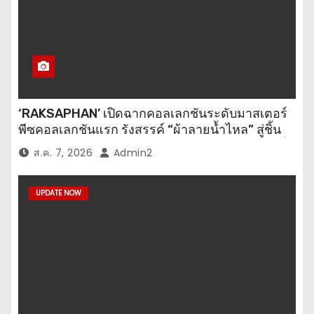
‘RAKSAPHAN’ เปิดฉากคอลเลกชันระดับมาสเตอร์
พีซคอลเลกชันแรก รังสรรค์ “ผ้าลายน้ำไหล” สู่ชิ้น
งานศิลปะสะสมสุดลิมิเต็ด ถ่ายทอดภูมิปัญญาท้องถิ่น
ส.ค. 7, 2026
Admin2
สู่สุนทรียภาพระดับสากล
UPDATE NOW