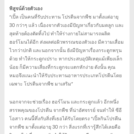
พิสูจน์ด้วยตัวเอง
“เปิ้ล เป็นคนที่รับประทาน โปรตีนจากพืช มาตั้งแต่อายุ
30 กว่าๆ แล้ว เนื่องจากตัวเองมีปัญหาเกี่ยวกับมดลูก และ
สุดท้ายต้องตัดทิ้งไป ทำให้ร่างกายไม่สามารถผลิต
ฮอร์โมนได้อีก ส่งผลต่อผิวพรรณของตัวเอง มีความเสื่อม
ไวกว่าปกติ และนอกจากนั้น ยังมีปัญหาเรื่องกระดูกพรุน
ด้วย ทำให้กระดูกเปราะ หากประสบอุบัติเหตุแม้เพียงเล็ก
น้อย ก็มีความเสี่ยงที่กระดูกจะแตกหักง่าย ดังนั้น คุณ
หมอจึงแนะนำให้รับประทานอาหารประเภทโปรตีนโดย
เฉพาะ โปรตีนจากพืช มาเสริม”
นอกจากจะช่วยเรื่อง ฮอร์โมน และกระดูกแล้ว อีกหนึ่ง
สรรพคุณของโปรตีน จากพืช ที่น่าอัศจรรย์ จนทำให้ ซีอี
โอสาว คนนี้ทึ่งกับสิ่งที่เธอได้รับโดยตรง “เปิ้ลกินโปรตีน
จากพืช มาตั้งแต่อายุ 30 กว่า สิ่งแรกที่เรารู้สึกได้เลยคือ