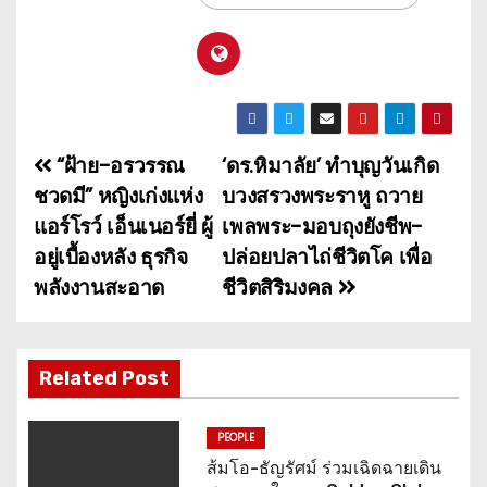
“ฝ้าย-อรวรรณ
‘ดร.หิมาลัย’ ทำบุญวันเกิด
แ
ชวดมี” หญิงเก่งแห่ง
บวงสรวงพระราหู ถวาย
น
แอร์โรว์ เอ็นเนอร์ยี่ ผู้
เพลพระ-มอบถุงยังชีพ-
อยู่เบื้องหลัง ธุรกิจ
ปล่อยปลาไถ่ชีวิตโค เพื่อ
ะ
พลังงานสะอาด
ชีวิตสิริมงคล
แ
น
Related Post
ว
เ
PEOPLE
ส้มโอ-ธัญรัศม์ ร่วมเฉิดฉายเดิน