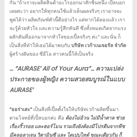
กัน “ถ้าเราจะผลิตสินค้าอะไรออกมาสักชิ้นหนึ่ง เปิ้ลบอก
เลยค่ะว่า อยากให้ทุกคนใช้แล้วเห็นผลจริงๆ เราอาจจะ
พูดได้ว่า ผลิตภัณฑ์ตัวนี้ดีอย่างไร แต่หากได้ลองแล้ว เรา
จะรู้ด้วยหัวใจ และความรู้สึกทันที ซึ่งทั้งหมดเกิดจากแรง
ผลักดันที่ออกมาจากหัวใจของเปิ้ลจริงๆ ค่ะ” และนั่น ก็
เป็นสิ่งที่ทำให้เธอได้มาพบกับ
บริษัท เวก้าเนเจอรัล จำกัด
ผู้สร้างฝันของ ซีอีโอ สาวคนนี้ให้เป็นจริง
… “AURASE’ All of Your Aura”… ความเปล่ง
ประกายของผู้หญิง ความสวยสมบูรณ์ในแบบ
AURASE’
“ออร่าเสะ”
เป็นสิ่งที่เปิ้ลตั้งใจให้บริษัทเวก้าผลิตขึ้นมา
ตามโจทย์ที่เปิ้ลบอกค่ะ คือ
ต้องไม่อ้วน ไม่มีน้ำตาล ช่วย
เรื่องริ้วรอย และฮอร์โมน รวมถึงยังต้องมีโปรตีนจากพืช
มีคลอลาเจน วิตามินซี และ ไดเปบไทด์ ขณะเดียวกัน ก็