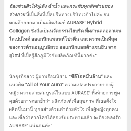
ต้องช่วยผิวให้ฟูเด้ง ฉ่ำน้ำ และกระชับทุกสัดส่วนของ
ร่างกาย
นี่เป็นสิ่งที่เปิ้ลบรีฟทางบริษัทเวก้าไปค่ะ จน
ตกผลึกออกมาเป็นผลิตภัณฑ์
AURASE’ Hybrid
Collagen
ซึ่งถือเป็น
นวัตกรรมไฮบริด ที่ผสานคลอลาเจน
ไดเปปไทด์ ออแกนิกแพลนท์โปรตีน และความเป็นที่สุด
ของการต้านอนุมูนอิสระ ออแกนิกแอสต้าแซนธิน จาก
ยุโรป
ที่เปิ้ลรู้สึกภูมิใจกับผลิตภัณฑ์นี้มากค่ะ”
นักธุรกิจสาว ผู้มาพร้อมนิยาม “
ซีอีโอหมื่นล้าน”
และ
แนวคิด
“
All of Your Aura”
ความเปล่งประกายของผู้
หญิง ความสวยสมบูรณ์ในแบบ AURASE’ ทิ้งท้ายการพูด
คุยด้วยการตอกย้ำว่า ผลิตภัณฑ์เพื่อสุขภาพ ที่เธอตั้งใจ
ผลิตขึ้นมานี้ ทุกอย่างล้วนทำด้วยหัวใจ เพื่อผู้หญิงทุกคน
และเชื่อว่าหากใครได้ลองรับประทานแล้ว จะต้องหลงรัก
AURASE’ แน่นอนค่ะ”