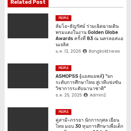
น
Related Post
ว
PEOPLE
เ
ส้มโอ-ธัญรัศม์ ร่วมเฉิดฉายเดิน
พรมแดงในงาน Golden Globe
รื่
Awards ครั้งที่ 83 ณ นครลอสแอ
นเจลิส
อ
ม.ค. 13, 2026
BangkokEnews
ง
PEOPLE
ASMOPSS (แอสมอพส์) “ยก
ระดับการศึกษาไทย สู่เวทีแข่งขัน
วิชาการระดับนานาชาติ”
ธ.ค. 25, 2025
Admin2
PEOPLE
คู่สามี-ภรรยา นักการกุศล เยือน
ไทย มอบ 30 ทุนการศึกษาเพื่อเด็ก