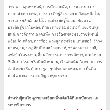
การกล่าวสุนทรพจน์, การคัดลายมือ, การแสดงละคร
ภาษาต่างประเทศ, การประดิษฐ์สิ่งของจากวัสดุเหลือใช้,
การแกะสลักผักผลไม้, งานประดิษฐ์ร้อยมาลัย, งาน
ประดิษฐ์จากใบตอง, ทักษะทางคอมพิวเตอร์, แข่งขันหุ่น
ยนต์, การจัดสวนถาดแห้ง, การร้องเพลงพระราชนิพนธ์
พร้อมจินตลีลา, การร้องเพลงลูกทุ่งพร้อมแดนเซอร์, รำวง
มาตรฐาน, นาฏศิลป์ไทยสร้างสรรค์, วาดภาพระบายสี,
แข่งขันโครงงาน, สื่อนวัตกรรมทางการศึกษา, เกมส์ทาย
ซิเสียงอะไรเอ่ย?, เดินตัวหนอน, เริงเล่นเต้น Dancer, การ
ต่อตัวต่อเสริมทักษะ, ฮูล่าฮูปประกอบเพลง, การปั้นดิน
น้ำมัน และการตอบปัญหาคุณธรรม
สำหรับผู้สนใจ ดูรายละเอียดเพิ่มเติมได้ที่เฟซบุ๊คเพจ แพ
รกษาวิชาการ