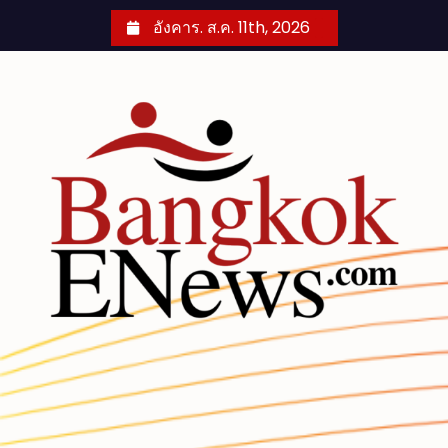
S
อังคาร. ส.ค. 11th, 2026
k
i
p
t
o
c
o
n
t
e
n
t