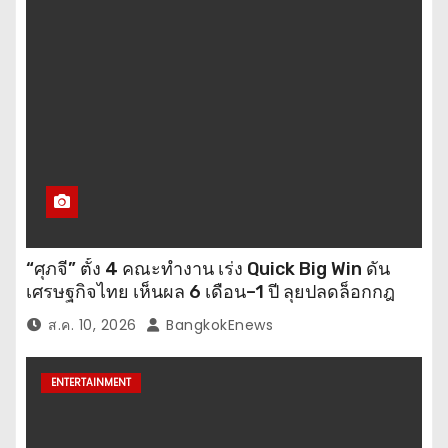
“ศุภจี” ตั้ง 4 คณะทำงาน เร่ง Quick Big Win ดัน
เศรษฐกิจไทย เห็นผล 6 เดือน–1 ปี ลุยปลดล็อกกฎ
ระเบียบ วาง Big Win ระยะ 2–4 ปี
ส.ค. 10, 2026
BangkokEnews
ENTERTAINMENT