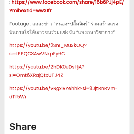
:
https://www.facebook.com/share/16b6PJj4pE/
?mibextid=wwXIfr
Footage : แถลงข่าว “หน่อง-ปลื้มจิตร์” ร่วมสร้างแรง
บันดาลใจให้เยาวชนร่วมแข่งขัน “แพรกษาวิชาการ”
https://youtu.be/2SnI_MuSkOQ?
si=1PPQC3AwVNrpEy6C
https://youtu.be/2hDK0uDsHjA?
si=Omt6XRajQtxUTJ4Z
https://youtu.be/vRgxiRYehhk?si=8JjtRnRVm-
dTf5Wr
Share