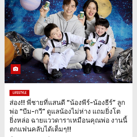
LIFESTYLE
ส่อง!! พี่ชายที่แสนดี “น้องพีร์-น้องธีร์” ลูก
พ่อ “บีม-กวี” ดูแลน้องไม่ห่าง แถมยิ่งโต
ยิ่งหล่อ ฉายแววดาราเหมือนคุณพ่อ งานนี้
ตกแฟนคลับได้เต็มๆ!!