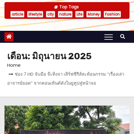
Top Tags
article
lifestyle
city
nature
Life
Money
Fashion
เดือน:
มิถุนายน 2025
Home
ช่อง 7 HD จับมือ จ๊ะทิงจา เสิร์ฟซีรีส์สะท้อนกรรม “เรื่องเล่า
อาจารย์ยอด” จากคอนเท้นต์ดังในยูทูปสู่หน้าจอ