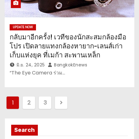
UPDATE NOW
กลับมาอีกครั้ง! เวทีของนักสะสมกล้องมือ
โปร เปิดลายแทงกล้องหายาก-เลนส์เก่า
เก็บแห่งยุค ที่เมก้า สะพานเหล็ก
มิ.ย. 24, 2025
BangkokEnews
“The Eye Camera ร่วม…
P
1
2
3
o
s
Search