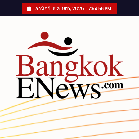
S
อาทิตย์. ส.ค. 9th, 2026
7:54:57 PM
k
i
p
t
o
c
o
n
t
e
n
t