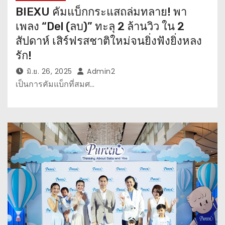
BIEXU คัมแบ็กกระแสถล่มทลาย! พา
เพลง “Del (ลบ)” ทะลุ 2 ล้านวิว ใน 2
สัปดาห์ เสิร์ฟรสชาติใหม่จนยิ่งฟังยิ่งหลง
รัก!
มิ.ย. 26, 2025
Admin2
เป็นการคัมแบ็กที่สมศ…