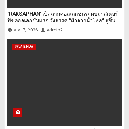
‘RAKSAPHAN’ เปิดฉากคอลเลกชันระดับมาสเตอร์
พีซคอลเลกชันแรก รังสรรค์ “ผ้าลายน้ำไหล” สู่ชิ้น
งานศิลปะสะสมสุดลิมิเต็ด ถ่ายทอดภูมิปัญญาท้องถิ่น
ส.ค. 7, 2026
Admin2
สู่สุนทรียภาพระดับสากล
UPDATE NOW