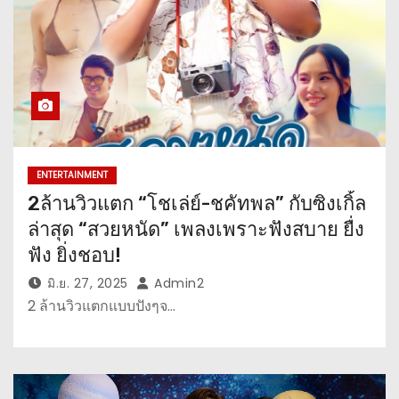
ENTERTAINMENT
2ล้านวิวแตก “โชเล่ย์-ชคัทพล” กับซิงเกิ้ล
ล่าสุด “สวยหนัด” เพลงเพราะฟังสบาย ยื่ง
ฟัง ยิ่งชอบ!
มิ.ย. 27, 2025
Admin2
2 ล้านวิวแตกแบบปังๆจ…