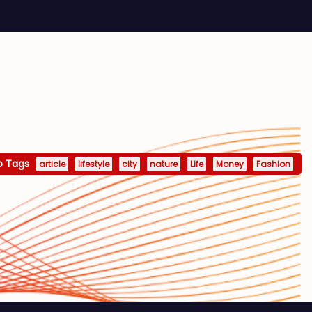
p Tags
article
lifestyle
city
nature
Life
Money
Fashion