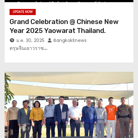
UPDATE NOW
Grand Celebration @ Chinese New
Year 2025 Yaowarat Thailand.
ม.ค. 30, 2025
BangkokEnews
ตรุษจีนเยาวราช ̶…