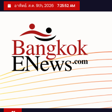
S
อาทิตย์. ส.ค. 9th, 2026
7:25:53 AM
k
i
p
t
o
c
o
n
t
e
n
t