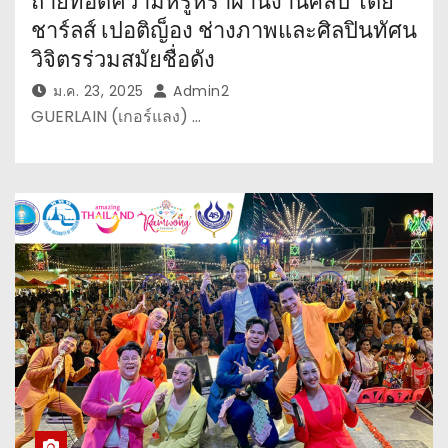
ถ่ายทอดความหรูหราผ่านงานศิลป์ โดย
ชาร์ลส์ เปอติญ็อง ช่างภาพและศิลปินทัศน
วิจิตรร่วมสมัยชื่อดัง
ม.ค. 23, 2025
Admin2
GUERLAIN (เกอร์แลง) …