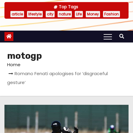
Top Tags
article
lifestyle
city
nature
Life
Money
Fashion
motogp
Home
Romano Fenati apologises for ‘disgraceful
gesture’