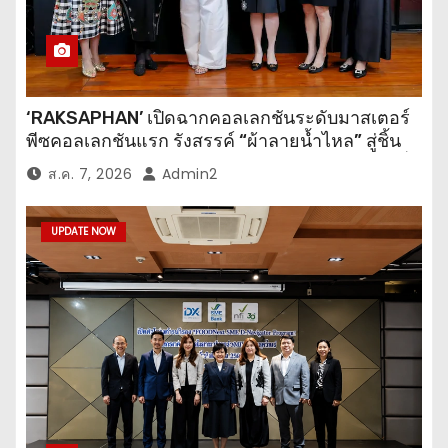
‘RAKSAPHAN’ เปิดฉากคอลเลกชันระดับมาสเตอร์
พีซคอลเลกชันแรก รังสรรค์ “ผ้าลายน้ำไหล” สู่ชิ้น
งานศิลปะสะสมสุดลิมิเต็ด ถ่ายทอดภูมิปัญญาท้องถิ่น
ส.ค. 7, 2026
Admin2
สู่สุนทรียภาพระดับสากล
UPDATE NOW