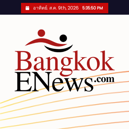
S
อาทิตย์. ส.ค. 9th, 2026
5:35:51 PM
k
i
p
t
o
c
o
n
t
e
n
t