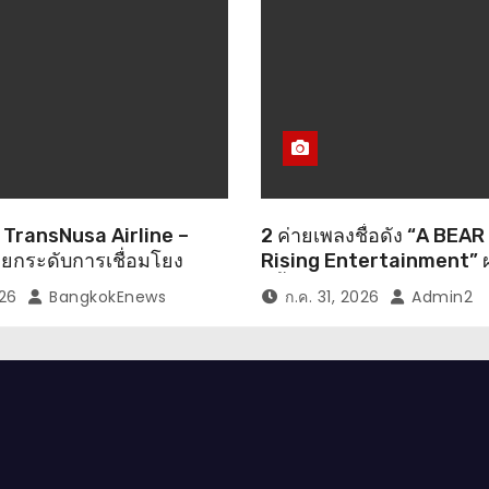
อ TransNusa Airline –
2 ค่ายเพลงชื่อดัง “A BEAR
ยกระดับการเชื่อมโยง
Rising Entertainment” ผ
ีเซีย ดันไทยสู่จุดหมาย
ครั้งสำคัญ ส่งศิลปิน “เบสท์ 
026
BangkokEnews
ก.ค. 31, 2026
Admin2
ณภาพ เชื่อม Asean
ปล่อยซิงเกิ้ลพิเศษ เอาใจคน
ละ Muslim-Friendly
on