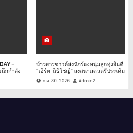
 DAY –
ข้าวสารซาวด์ส่งนักร้องหนุ่มลูกทุ่งอินดี้
นึกกำลัง
“เอิร์ท-นิธิวิชญ์” ลงสนามดนตรีประเดิม
– เบลล์”
ซิงเกิลแรก “เอียโอโฮ่” เพลงสนุกที่ให้
ก.ค. 30, 2026
Admin2
อินเลิฟ
กำลังใจทุกคนในยามท้อแท้