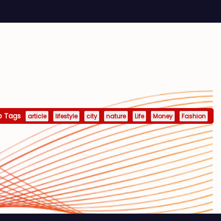
p Tags
article
lifestyle
city
nature
Life
Money
Fashion