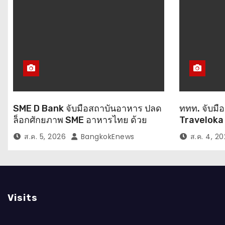
SME D Bank จับมือสถาบันอาหาร ปลด
ททท. จับมื
ล็อกศักยภาพ SME อาหารไทย ด้วย
Traveloka 
โมเดล “ทุนคู่ความรู้”
ไทย–อินโดน
ส.ค. 5, 2026
BangkokEnews
ส.ค. 4, 2
ปลายทางคุ
Tourism แ
Destinati
Visits