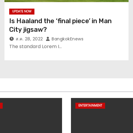
UPDATE NOW
Is Haaland the ‘final piece’ in Man
City jigsaw?
ส.ค. 28, 2022
BangkokEnews
The standard Lorem I…
ENTERTAINMENT