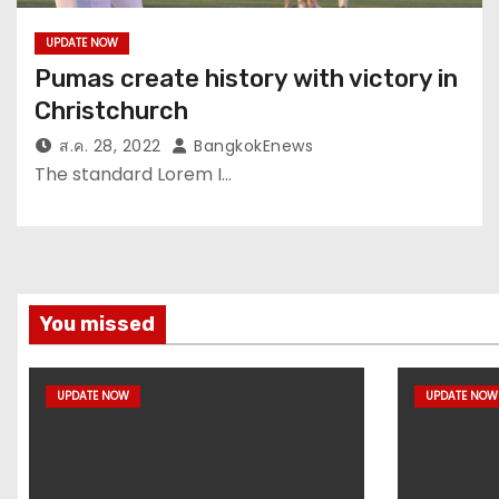
UPDATE NOW
Pumas create history with victory in
Christchurch
ส.ค. 28, 2022
BangkokEnews
The standard Lorem I…
You missed
UPDATE NOW
UPDATE NOW