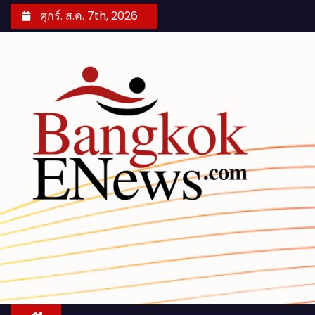
S
ศุกร์. ส.ค. 7th, 2026
k
i
p
t
o
c
o
n
t
e
n
t