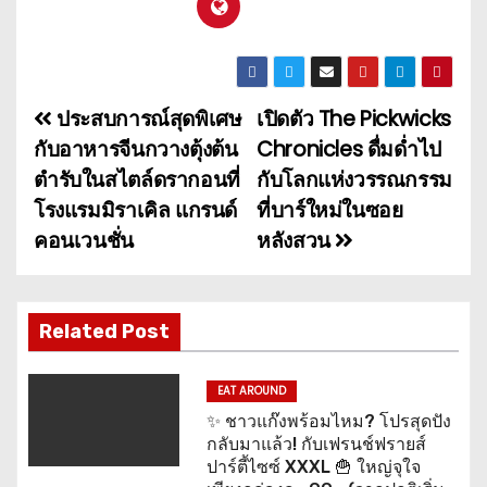
ประสบการณ์สุดพิเศษ
เปิดตัว The Pickwicks
แ
กับอาหารจีนกวางตุ้งต้น
Chronicles ดื่มด่ำไป
น
ตำรับในสไตล์ดรากอนที่
กับโลกแห่งวรรณกรรม
โรงแรมมิราเคิล แกรนด์
ที่บาร์ใหม่ในซอย
ะ
คอนเวนชั่น
หลังสวน
แ
น
Related Post
ว
เ
EAT AROUND
✨ ชาวแก๊งพร้อมไหม? โปรสุดปัง
รื่
กลับมาแล้ว! กับเฟรนช์ฟรายส์
ปาร์ตี้ไซซ์ XXXL 🍟 ใหญ่จุใจ