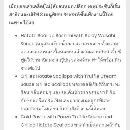
เมื่อบอกเล่าเคล็ด(ไม่)ลับจนหมดเปลือก เชฟประชันก็เริ่ม
สาธิตและเสิร์ฟ 3 เมนูพิเศษ รังสรรค์ขึ้นเพื่องานนี้โดย
เฉพาะ ได้แก่
Hotate Scallop Sashimi with Spicy Wasabi
Sauce เมนูแรกเรียกน้ำย่อยแตกกระจาย ทั้งความ
สดและแน่นของเนื้อหอยเชลล์ ผสมผสานกับน้ำจิ้มซี
ฟู้ดใส่วาซาบิสดจากญี่ปุ่น รสจัดจ้าน ทำให้พร้อมกิน
จานต่อไป
Grilles Hotate Scallops with Truffle Cream
Sauce Grilled Scallops หอยเชลล์เซียร์กับกระทะ
ร้อน กลิ่นหอมๆ และรสเค็มนัวจากธรรมชาติ กิน
กับซอสครีมทรัฟเฟิลและมายองเนสสูตรพิเศษ
กลมกล่อม ไม่เลี่ยน อิ่มกำลังดี จานนี้เลิฟเลย
Cold Pasta with Ponzu Truffle Sauce and
Grilled Hotate Scallops พาสต้าเย็นคลุกเคล้ากับ