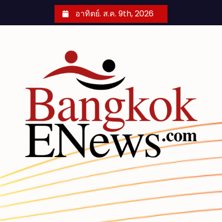
S
อาทิตย์. ส.ค. 9th, 2026
k
i
p
t
o
c
o
n
t
e
n
t