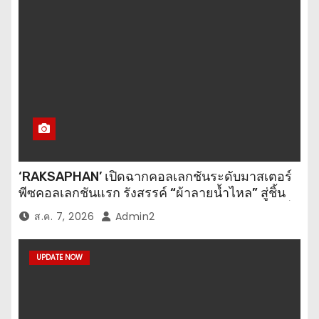
‘RAKSAPHAN’ เปิดฉากคอลเลกชันระดับมาสเตอร์
พีซคอลเลกชันแรก รังสรรค์ “ผ้าลายน้ำไหล” สู่ชิ้น
งานศิลปะสะสมสุดลิมิเต็ด ถ่ายทอดภูมิปัญญาท้องถิ่น
ส.ค. 7, 2026
Admin2
สู่สุนทรียภาพระดับสากล
UPDATE NOW