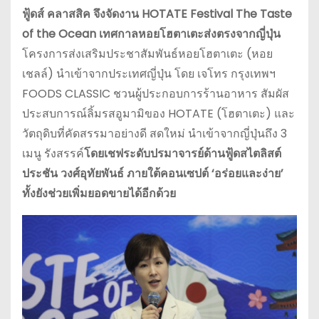
ฟู้ดส์ คลาสสิค จึงจัดงาน HOTATE Festival The Taste
of the Ocean เทศกาลหอยโฮตาเตะส่งตรงจากญี่ปุ่น
โครงการส่งเสริมประชาสัมพันธ์หอยโฮตาเตะ ​(หอย
เชลล์) นำเข้าจากประเทศญี่ปุ่น โดย เจโทร กรุงเทพฯ
FOODS CLASSIC ชวนผู้ประกอบการร้านอาหาร สัมผัส
ประสบการณ์ลิ้มรสอูมามิของ HOTATE (โฮตาเตะ) และ
วัตถุดิบที่คัดสรรมาอย่างดี สดใหม่ นำเข้าจากญี่ปุ่นถึง 3
เมนู รังสรรค์
โดยเชฟระดับปรมาจารย์ด้านฟู้ดสไตลิสต์
ประชัน วงศ์อุทัยพันธ์ ภายใต้คอนเซปต์ ‘อร่อยและง่าย’
ทั้งยังช่วยเพิ่มยอดขายได้อีกด้วย