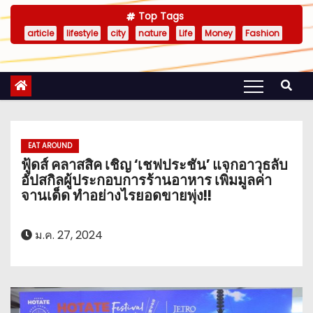
Top Tags
article
lifestyle
city
nature
Life
Money
Fashion
EAT AROUND
ฟู้ดส์ คลาสสิค เชิญ ‘เชฟประชัน’ แจกอาวุธลับ
อัปสกิลผู้ประกอบการร้านอาหาร เพิ่มมูลค่า
จานเด็ด ทำอย่างไรยอดขายพุ่ง!!
ม.ค. 27, 2024