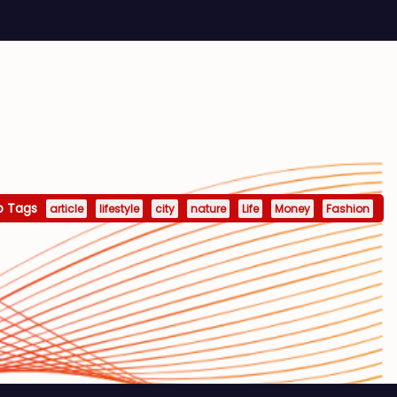
p Tags
article
lifestyle
city
nature
Life
Money
Fashion