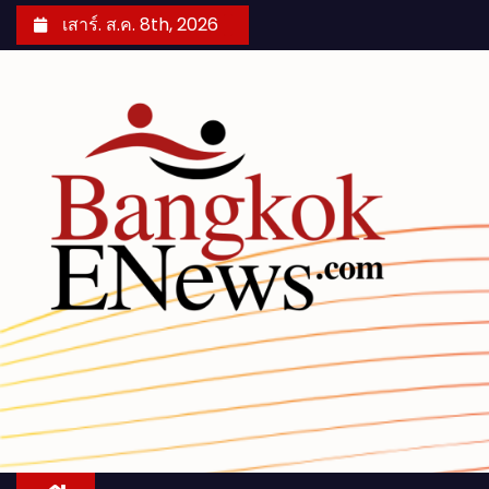
S
เสาร์. ส.ค. 8th, 2026
k
i
p
t
o
c
o
n
t
e
n
t