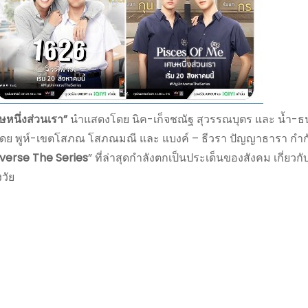
ษหนึ่งส่วนเรา”
นำแสดงโดย นิค-เก็จชณัฐ สุวรรณบุตร และ น้ำ-ธ
ย พูห์-เขตโสภณ โสภณมณี และ แบงค์ – ธีวรา ปัญญาธารา กำก
verse The Series
” ที่ล่าสุดกำลังตกเป็นประเด็นของสังคม เกี่ยวกับ
วัย