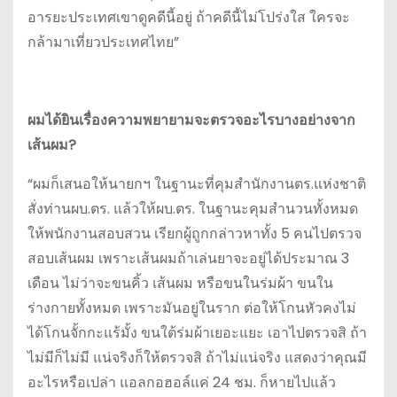
อารยะประเทศเขาดูคดีนี้อยู่ ถ้าคดีนี้ไม่โปร่งใส ใครจะ
กล้ามาเที่ยวประเทศไทย”
ผมได้ยินเรื่องความพยายามจะตรวจอะไรบางอย่างจาก
เส้นผม?
“ผมก็เสนอให้นายกฯ ในฐานะที่คุมสำนักงานตร.แห่งชาติ
สั่งท่านผบ.ตร. แล้วให้ผบ.ตร. ในฐานะคุมสำนวนทั้งหมด
ให้พนักงานสอบสวน เรียกผู้ถูกกล่าวหาทั้ง 5 คนไปตรวจ
สอบเส้นผม เพราะเส้นผมถ้าเล่นยาจะอยู่ได้ประมาณ 3
เดือน ไม่ว่าจะขนคิ้ว เส้นผม หรือขนในร่มผ้า ขนใน
ร่างกายทั้งหมด เพราะมันอยู่ในราก ต่อให้โกนหัวคงไม่
ได้โกนจั้กกะแร้มั้ง ขนใต้ร่มผ้าเยอะแยะ เอาไปตรวจสิ ถ้า
ไม่มีก็ไม่มี แน่จริงก็ให้ตรวจสิ ถ้าไม่แน่จริง แสดงว่าคุณมี
อะไรหรือเปล่า แอลกอฮอล์แค่ 24 ชม. ก็หายไปแล้ว