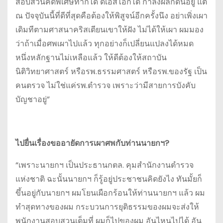
สอบสวนคดีพิเศษทำก็ได้ ดีเอสไอก็ได้ กำลังผลักดันอยู่ แต่
ณ ปัจจุบันนี้ที่ดีที่สุดคือต้องให้พิสูจน์อีกครั้งนึง อย่าเพิ่งเผา
เดิมทีตามศาสนาคริสเตียนเขาให้ฝัง ไม่ได้ให้เผา ผมมอง
ว่าถ้าเมื่อศพเผาไปแล้ว ทุกอย่างก็เปลี่ยนแปลงได้หมด
หนึ่งหลักฐานไม่เหลือแล้ว ให้ดีต้องให้สถาบัน
นิติวิทยาศาสตร์ หรือรพ.ธรรมศาสตร์ หรือรพ.ของรัฐ เป็น
คนตรวจ ไม่ใช่แค่รพ.ตำรวจ เพราะว่ามีสายการบังคับ
บัญชาอยู่”
ไปยื่นเรื่องขออายัดการเผาศพกับท่านนายกฯ?
“เพราะนายกฯ เป็นประธานกตล. คุมสำนักงานตำรวจ
แห่งชาติ ฉะนั้นนายกฯ ก็รู้อยู่ประชาชนคิดยังไง ทันมั้ยก็
ขึ้นอยู่กับนายกฯ ผมโยนเผือกร้อนให้ท่านนายกฯ แล้ว ผม
ทำสุดทางของผม กระบวนการยุติธรรมของผมจะส่งให้
พนักงานสอบสวนเต็มที่ ผมก็ไปของผม อันไหนไปได้ อัน