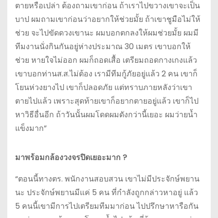
ตายหรือเปล่า ต้องถามเขาก่อน ถ้าเราไปขวางเขาจะเป็น
บาป ผมถามเขาก่อนว่าอยากให้ช่วยมั้ย ถ้าเขาชูมือไม่ให้
ช่วย จะไปขัดดวงเขานะ ผมบอกตกลงให้ผมช่วยมั้ย ผมมี
ทีมงานนั่งกินกันอยู่ห่างประมาณ 30 เมตร เขาบอกให้
ช่วย หายใจไม่ออก ผมก็ถอดเสื้อ เตรียมถอดกางเกงแล้ว
เขาบอกท่านส.ส.ไม่ต้อง เรามีทีมกู้ภัยอยู่แล้ว 2 คน เขาก็
โยนห่วงยางไป เขาก็ปลอดภัย แต่ทราบภายหลังว่าเขา
ตายไปแล้ว เพราะสุดท้ายเขาก็อยากตายอยู่แล้ว เขาก็ไป
หาวิธีอื่นอีก ถ้าวันนั้นผมโดดผมดังกว่านี้เยอะ ผมว่ายน้ำ
แข็งมาก”
มาพร้อมกล้องวงจรปิดเยอะมาก ?
“ตอนนี้ทางตร. พนักงานสอบสวน เขาไม่มีประจักษ์พยาน
นะ ประจักษ์พยานมีแค่ 5 คน ที่กำลังถูกกล่าวหาอยู่ แล้ว
5 คนนี้เขามีการไปเตรียมทีมมาก่อน ไปปรึกษาหารือกัน