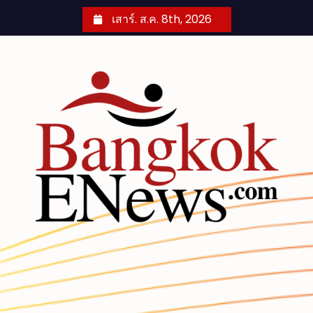
S
เสาร์. ส.ค. 8th, 2026
k
i
p
t
o
c
o
n
t
e
n
t