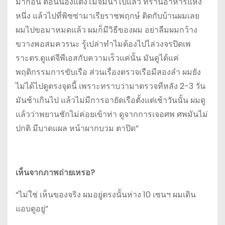
มาก่อน ตอนน้องแตงโมจมน้ำไปแล้ว ที่ร้านอาหารแห่ง
หนึ่ง แล้วไปที่พิซซ่ามาเรียราชพฤกษ์ ติดกับบ้านผมเลย
ผมไปขอมาหมดแล้ว ผมก็มีวิธีของผม อย่าลืมผมกว้าง
ขวางพอสมควรนะ รู้เปล่าทำไมต้องไปไล่วงจรปิดเพ
ราะตร.ดูแต่จีพีเอสกับความเร็วแค่นั้น มันดูได้แค่
พฤติกรรมการขับเรือ ส่วนเรื่องตรวจเรือมีสองลำ ผมยัง
ไม่ได้ไปดูตรงจุดนี้ เพราะทราบว่ามาตรวจทีหลัง 2-3 วัน
มันช้าเกินไป แล้วไม่มีการอายัดเรือตั้งแต่เช้าวันนั้น ผมดู
แล้วว่าพยานชักไม่ค่อยเข้าท่า ดูจากการเจอศพ ศพมันไม่
ปกติ มีบาดแผล หน้าผากบวม ตาปิด”
เห็นจากภาพถ่ายเหรอ?
“ไม่ใช่ เห็นของจริง ผมอยู่ตรงนั้นห่าง 10 เซนฯ ผมเดิน
แอบดูอยู่”