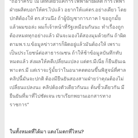
“ถือว่าครบ ไม่ได้ที่เดียวแค่การไฟฟ้าฝ่ายผลิต การไฟฟ้า
ฝ่ายผลิตบอกให้ตร.ไปแล้ว อยากให้แค่ตร.อย่างเดียว โดย
ปกติต้องให้ ตร.ส่วนนึง ถ้าผู้บัญชาการภาค 1 ขอถูกมั้ย
แล้วผมขอล่ะ ผมก็เจ้าหน้าที่รัฐเหมือนกันนะ ทำเรื่องถูก
ต้องหมดทุกอย่างแล้ว มันจะมองได้สองมุมด้วยกัน ถ้าผิด
ตามพ.ร.บ.ข้อมูลข่าวสารก็ผิดอยู่แล้วมันต้องให้ เพราะ
เป็นประโยชน์ต่อสาธารณชน ถ้าให้ช้าข้อมูลบันทึกทับ
หมดแล้ว ส่งผลให้คดีเปลี่ยนแปลง แต่ตร.มีเนี่ย ก็ยืนยันเฉ
พาะตร.มี แต่เราจะรู้มั้ยว่าในอนาคตตอนขึ้นพิสูจน์ที่ศาล
คลิปนี้มันจะปกติ ต้องมียืนยันสองสามฝ่ายว่าคุณต้องไม่
เปลี่ยนแปลงนะ คลิปต้องตัวเดียวกันนะ ต้นขั้วเดียวกัน มี
ยืนยันที่มาที่ไปชัดเจน เขาเรียกพยานเอกสารทาง
ราชการ”
ในทั้งหมดที่ได้มา แตงโมตกที่ไหน?