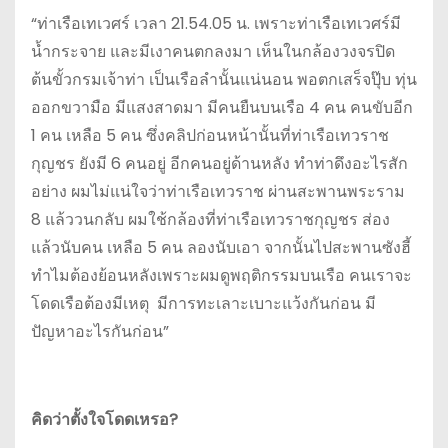
“ท่าเรือเทเวศร์ เวลา 21.54.05 น. เพราะท่าเรือเทเวศร์มี
น้ำกระจาย และมีเงาคนตกลงมา เห็นในกล้องวงจรปิด
ต้นขั้วกรมเจ้าท่า เป็นเรือลำนั้นแน่นอน พอตกเสร็จปุ๊บ ทุ่น
ออกขวามือ มีแสงสาดมา มีคนยืนบนเรือ 4 คน คนขับอีก
1 คน เหลือ 5 คน ซึ่งคลิปก่อนหน้านั้นที่ท่าเรือเทวราช
กุญชร ยังมี 6 คนอยู่ อีกคนอยู่ด้านหลัง ทำท่าดึงอะไรสัก
อย่าง ผมไม่แน่ใจว่าท่าเรือเทวราช ผ่านสะพานพระราม
8 แล้ววนกลับ ผมใช้กล้องที่ท่าเรือเทวราชกุญชร ส่อง
แล้วนับคน เหลือ 5 คน ลองนับเอา จากนั้นไปสะพานซังฮี้
ทำไมต้องย้อนหลังเพราะผมดูพฤติกรรมบนเรือ คนเราจะ
โดดเรือต้องมีเหตุ มีการทะเลาะเบาะแว้งกันก่อน มี
ปัญหาอะไรกันก่อน”
คิดว่าตั้งใจโดดเหรอ?