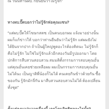
ณ วันนี้ท่านผบ. ก็ยืนยันว่าไม่รู้จัก”
ทางผบ.ปั๊ดบอกว่าไม่รู้จักพ่อคุณแซน?
“แต่ผบ.ปั๊ดให้โฆษกสตช. เป็นคนบอกผม แจ้งมาอย่างนั้น
ผมก็แก้ข่าวให้ บอกว่าท่านยืนยันว่าไม่รู้จัก แต่ผมยังไม่
ได้ยินจากปาก ถ้าเป็นผู้ใหญ่พูดอะไรต้องคิดนะ ไม่รู้จักก็
คือไม่รู้จัก ไม่ใช่ไม่รู้จักแล้วอีกสองวันมีรูปออกมา โดย
ปกติการสืบสวนสอบสวน สมมติตั้งกรรมการสอบคุณอั๋น
แต่คุณอั๋นเคยช่วยเหลือผม ผมเป็นกรรมการสอบคุณอั๋น
ไม่ได้นะ เป็นญาติพี่น้องก็ไม่ได้ คนเคยกินข้าวด้วยกัน ซื้อ
ของกัน รู้จักมักจี่กัน มาสืบสวนสอบสวนไม่ได้ ต้องเปลี่ยน
ทั้งชุด”
ตั้งแต่ลงมาวุ่นวายเรื่องนี้ เคยโดนอิทธิพลอะไรมั้ย?