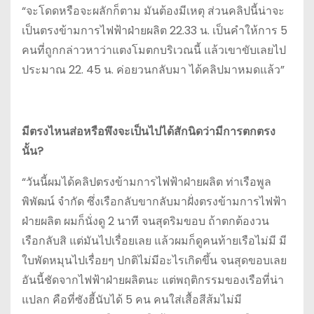
“จะโดดหรือจะผลักก็ตาม มันต้องมีเหตุ ส่วนคลิปนี้น่าจะ
เป็นตรงข้ามการไฟฟ้าฝ่ายผลิต 22.33 น. เป็นคำให้การ 5
คนที่ถูกกล่าวหาว่าแตงโมตกบริเวณนี้ แล้วเขาขับเลยไป
ประมาณ 22. 45 น. ค่อยวนกลับมา ได้คลิปมาหมดแล้ว”
มีตรงไหนส่อหรือพึงจะเป็นไปได้สักนิดว่ามีการตกตรง
นั้น?
“วันนี้ผมได้คลิปตรงข้ามการไฟฟ้าฝ่ายผลิต ท่าเรือพูล
พิพัฒน์ จำกัด ซึ่งเรือกลับขากลับมาฝั่งตรงข้ามการไฟฟ้า
ฝ่ายผลิต ผมก็นั่งดู 2 นาที จนสุดริมขอบ ถ้าตกต้องวน
เรือกลับสิ แต่มันไปเรื่อยเลย แล้วผมก็ดูคนท้ายเรือไม่มี มี
ใบพัดหมุนไปเรื่อยๆ ปกติไม่มีอะไรเกิดขึ้น จนสุดขอบเลย
อันนี้ชัดจากไฟฟ้าฝ่ายผลิตนะ แต่พฤติกรรมของเรือที่น่า
แปลก คือที่ซังฮี้นับได้ 5 คน คนใส่เสื้อสีส้มไม่มี