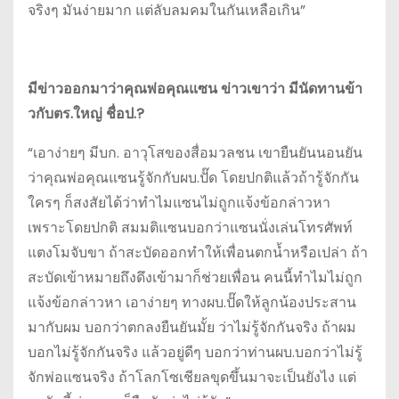
จริงๆ มันง่ายมาก แต่ลับลมคมในกันเหลือเกิน”
มีข่าวออกมาว่าคุณพ่อคุณแซน ข่าวเขาว่า มีนัดทานข้า
วกับตร.ใหญ่ ชื่อป.?
“เอาง่ายๆ มีบก. อาวุโสของสื่อมวลชน เขายืนยันนอนยัน
ว่าคุณพ่อคุณแซนรู้จักกับผบ.ปั๊ด โดยปกติแล้วถ้ารู้จักกัน
ใครๆ ก็สงสัยได้ว่าทำไมแซนไม่ถูกแจ้งข้อกล่าวหา
เพราะโดยปกติ สมมติแซนบอกว่าแซนนั่งเล่นโทรศัพท์
แตงโมจับขา ถ้าสะบัดออกทำให้เพื่อนตกน้ำหรือเปล่า ถ้า
สะบัดเข้าหมายถึงดึงเข้ามาก็ช่วยเพื่อน คนนี้ทำไมไม่ถูก
แจ้งข้อกล่าวหา เอาง่ายๆ ทางผบ.ปั๊ดให้ลูกน้องประสาน
มากับผม บอกว่าตกลงยืนยันมั้ย ว่าไม่รู้จักกันจริง ถ้าผม
บอกไม่รู้จักกันจริง แล้วอยู่ดีๆ บอกว่าท่านผบ.บอกว่าไม่รู้
จักพ่อแซนจริง ถ้าโลกโซเชียลขุดขึ้นมาจะเป็นยังไง แต่