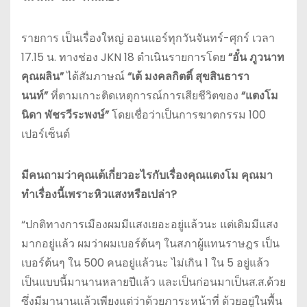
รายการ เป็นเรื่องใหญ่ ออนแอร์ทุกวันจันทร์-ศุกร์ เวลา
17.15 น. ทางช่อง JKN 18 ดำเนินรายการโดย
“อั๋น ภูวนาท
คุณผลิน”
ได้สัมภาษณ์
“เต้
มงคลกิตติ์ สุขสินธารา
นนท์”
ที่ตามเกาะติดเหตุการณ์การเสียชีวิตของ
“แตงโม
นิดา พัชรวีระพงษ์”
โดยเชื่อว่าเป็นการฆาตกรรม 100
เปอร์เซ็นต์
มีคนถามว่าคุณเต้เกี่ยวอะไรกับเรื่องคุณแตงโม คุณมา
ทำเรื่องนี้เพราะหิวแสงหรือเปล่า?
“ปกติทางการเมืองผมมีแสงเยอะอยู่แล้วนะ แต่เดิมมีแสง
มากอยู่แล้ว ผมว่าผมเบอร์ต้นๆ ในสภาผู้แทนราษฎร เป็น
เบอร์ต้นๆ ใน 500 คนอยู่แล้วนะ ไม่เกิน 1 ใน 5 อยู่แล้ว
เป็นแบบนี้มานานหลายปีแล้ว และเป็นก่อนมาเป็นส.ส.ด้วย
ซึ่งมีมานานแล้วเพียงแต่ว่าด้วยภาระหน้าที่ ด้วยอยู่ในพื้น