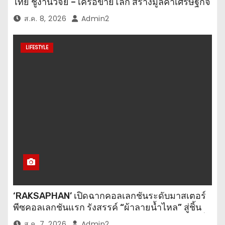
ไทย ชูงานวิจัย – เครือข่ายโลก สร้างมูลค่าเศรษฐกิจ
ใหม่ ขานรับตลาดโภชนาการสุขภาพโลกโตทะลุ
ส.ค. 8, 2026
Admin2
ล้านล้านดอลลาร์
LIFESTYLE
‘RAKSAPHAN’ เปิดฉากคอลเลกชันระดับมาสเตอร์
พีซคอลเลกชันแรก รังสรรค์ “ผ้าลายน้ำไหล” สู่ชิ้น
งานศิลปะสะสมสุดลิมิเต็ด ถ่ายทอดภูมิปัญญาท้องถิ่น
ส.ค. 7, 2026
Admin2