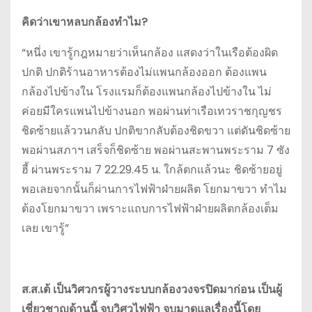
คิดว่าเขาหลบกล้องทำไม?
“หนึ่ง เขารู้กฎหมายว่าเห็นกล้อง แสดงว่าในเรือต้องผิด
ปกติ ปกติร้านอาหารต้องไม่แพนกล้องออก ต้องแพน
กล้องไปข้างใน โรงแรมก็ต้องแพนกล้องไปข้างใน ไม่
ค่อยมีใครแพนไปข้างนอก พอผ่านท่าเรือเทวราชกุญชร
ชิดซ้ายแล้ววนกลับ ปกติขากลับต้องชิดขวา แต่ดันชิดซ้าย
พอผ่านสภาฯ เสร็จก็ชิดซ้าย พอผ่านสะพานพระราม 7 ซัง
ฮี้ ผ่านพระราม 7 22.29.45 น. ใกล้ตกแล้วนะ ชิดซ้ายอยู่
พอเลยจากนั้นก็ผ่านการไฟฟ้าฝ่ายผลิต โยกมาขวา ทำไม
ต้องโยกมาขวา เพราะแถบการไฟฟ้าฝ่ายผลิตกล้องเต็ม
เลย เขารู้”
ส.ส.เต้ เป็นวิศวกรผู้วางระบบกล้องวงจรปิดมาก่อน เป็นผู้
เชี่ยวชาญด้านนี้ จบวิศวไฟฟ้า จบมาดูแลเรื่องนี้โดย