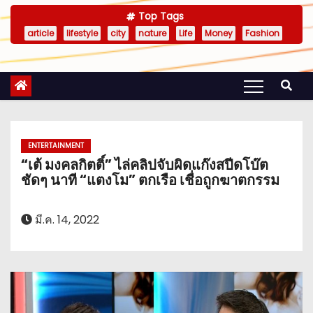
Top Tags
article
lifestyle
city
nature
Life
Money
Fashion
ENTERTAINMENT
“เต้ มงคลกิตติ์” ไล่คลิปจับผิดแก๊งสปีดโบ๊ต
ชัดๆ นาที “แตงโม” ตกเรือ เชื่อถูกฆาตกรรม
มี.ค. 14, 2022