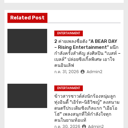
แ
น
Related Post
ว
ENTERTAINMENT
เ
2 ค่ายเพลงชื่อดัง “A BEAR DAY
– Rising Entertainment” ผนึก
รื่
กำลังครั้งสำคัญ ส่งศิลปิน “เบสท์ –
เบลล์” ปล่อยซิงเกิ้ลพิเศษ เอาใจ
อ
คนอินเลิฟ
ก.ค. 31, 2026
Admin2
ง
ENTERTAINMENT
ข้าวสารซาวด์ส่งนักร้องหนุ่มลูก
ทุ่งอินดี้ “เอิร์ท-นิธิวิชญ์” ลงสนาม
ดนตรีประเดิมซิงเกิลแรก “เอียโอ
โฮ่” เพลงสนุกที่ให้กำลังใจทุก
คนในยามท้อแท้
ก.ค. 30, 2026
Admin2