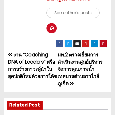
See author's posts
งาน “Coaching
มท.2 ตรวจเยี่ยมการ
แ
DNA of Leaders” หรือ
ดำเนินงานศูนย์บริหาร
น
การสร้างภาวะผู้นำใน
จัดการคุณภาพน้ำ
ยุคปกติใหม่ด้วยการโค้ช
เทศบาลตำบลราไวย์
ะ
ภูเก็ต
แ
น
Related Post
ว