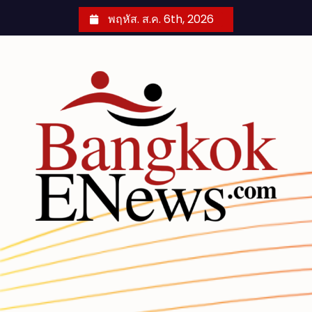
S
พฤหัส. ส.ค. 6th, 2026
k
i
p
t
o
c
o
n
t
e
n
t