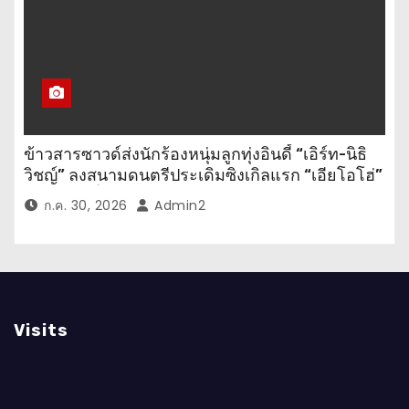
ข้าวสารซาวด์ส่งนักร้องหนุ่มลูกทุ่งอินดี้ “เอิร์ท-นิธิ
วิชญ์” ลงสนามดนตรีประเดิมซิงเกิลแรก “เอียโอโฮ่”
เพลงสนุกที่ให้กำลังใจทุกคนในยามท้อแท้
ก.ค. 30, 2026
Admin2
Visits