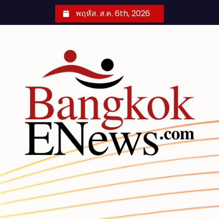
S
พฤหัส. ส.ค. 6th, 2026
k
i
p
t
o
c
o
n
t
e
n
t