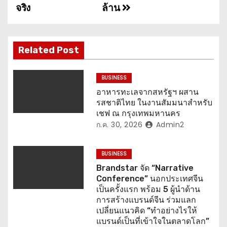
แ
จริง
ล้าน
น
ว
Related Post
เ
BUSINESS
รื่
อาหารทะเลจากสหรัฐฯ ผสาน
รสชาติไทย ในงานสัมมนาสำหรับ
อ
เชฟ ณ กรุงเทพมหานคร
ก.ค. 30, 2026
Admin2
ง
BUSINESS
Brandstar จัด “Narrative
Conference” นอกประเทศจีน
เป็นครั้งแรก พร้อม 5 ผู้นำด้าน
การสร้างแบรนด์จีน ร่วมแลก
เปลี่ยนแนวคิด “ทำอย่างไรให้
แบรนด์เป็นที่เข้าใจในตลาดโลก”