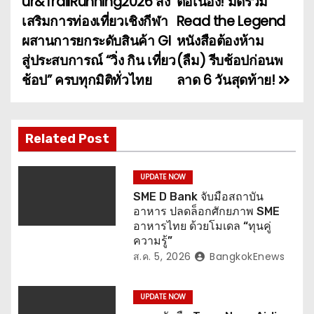
ur&TrailRunning2026 ส่ง
ต่อเนื่อง! มัดรวม
เสริมการท่องเที่ยวเชิงกีฬา
Read the Legend
ะ
ผสานการยกระดับสินค้า GI
หนังสือต้องห้าม
แ
สู่ประสบการณ์ “วิ่ง กิน เที่ยว
(ลืม) รีบช้อปก่อนพ
ช้อป” ครบทุกมิติทั่วไทย
ลาด 6 วันสุดท้าย!
น
ว
เ
Related Post
รื่
UPDATE NOW
อ
SME D Bank จับมือสถาบัน
อาหาร ปลดล็อกศักยภาพ SME
ง
อาหารไทย ด้วยโมเดล “ทุนคู่
ความรู้”
ส.ค. 5, 2026
BangkokEnews
UPDATE NOW