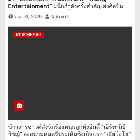
Entertainment” ผนึกกำลังครั้งสำคัญ ส่งศิลปิน
“เบสท์ – เบลล์” ปล่อยซิงเกิ้ลพิเศษ เอาใจคนอินเลิฟ
ก.ค. 31, 2026
Admin2
ENTERTAINMENT
ข้าวสารซาวด์ส่งนักร้องหนุ่มลูกทุ่งอินดี้ “เอิร์ท-นิธิ
วิชญ์” ลงสนามดนตรีประเดิมซิงเกิลแรก “เอียโอโฮ่”