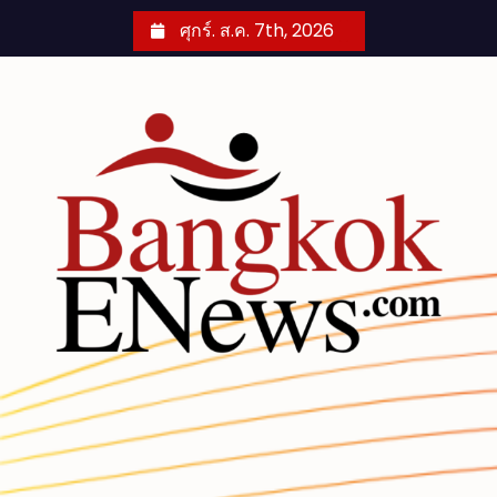
S
ศุกร์. ส.ค. 7th, 2026
k
i
p
t
o
c
o
n
t
e
n
t