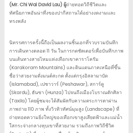
(Mr. Chi Wai David Lau) ผู้
ถ่ายทอดวิถีชีวิตและ
ทัศนียภาพอันน่าทึ่งของปากีสถานได้อย่างงดงามและ
ทรงพลัง
นิทรรศการครั้งนี้ถือเป็นผลงานชิ้นเอกที่รวบรวมบันทึก
การเดินทางตลอด 11 วัน ในการกดชัตเตอร์เพื่อบันทึกภาพ
บนเส้นทางสายไหมแห่งเทือกเขาคาราโครัม
(Karakoram Mountains) และดินแดนภาคเหนือที่ขึ้น
ชื่อว่าสวยงามดั่งมนต์สะกด ตั้งแต่กรุงอิสลามาบัด
(Islamabad), เปชาวาร์ (Peshawar), สการ์ดู
(Skardu), ฮันซา (Hunza) ไปจนถึงเมืองโบราณตักศิลา
(Taxila) โดยผู้ชมจะได้สัมผัสกับความตระการตาผ่าน
ภาพถ่าย 110 ภาพ ทั้งวิวทิวทัศน์มุมสูง (Landscape) ที่
ถ่ายทอดความยิ่งใหญ่ของเทือกเขาสูงเสียดฟ้าและแม่น้ำ
ใสกระจ่างกลางหุบเขาที่สวยงาม รวมถึงภาพวิถีชีวิต