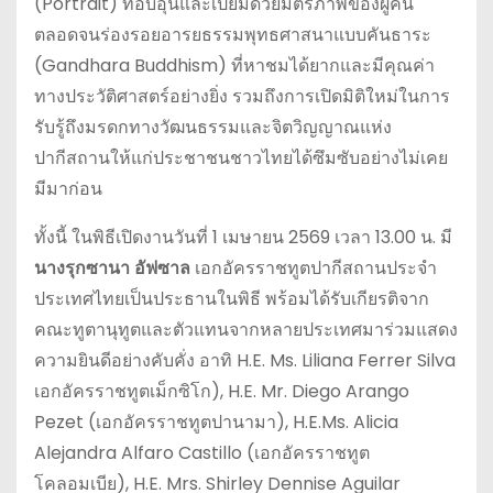
(Portrait) ที่อบอุ่นและเปี่ยมด้วยมิตรภาพของผู้คน
ตลอดจนร่องรอยอารยธรรมพุทธศาสนาแบบคันธาระ
(Gandhara Buddhism) ที่หาชมได้ยากและมีคุณค่า
ทางประวัติศาสตร์อย่างยิ่ง รวมถึงการเปิดมิติใหม่ในการ
รับรู้ถึงมรดกทางวัฒนธรรมและจิตวิญญาณแห่ง
ปากีสถานให้แก่ประชาชนชาวไทยได้ซึมซับอย่างไม่เคย
มีมาก่อน
ทั้งนี้ ในพิธีเปิดงานวันที่ 1 เมษายน 2569 เวลา 13.00 น. มี
นางรุกซานา อัฟซาล
เอกอัครราชทูตปากีสถานประจำ
ประเทศไทยเป็นประธานในพิธี พร้อมได้รับเกียรติจาก
คณะทูตานุทูตและตัวแทนจากหลายประเทศมาร่วมแสดง
ความยินดีอย่างคับคั่ง อาทิ H.E. Ms. Liliana Ferrer Silva
เอกอัครราชทูตเม็กซิโก), H.E. Mr. Diego Arango
Pezet (เอกอัครราชทูตปานามา), H.E.Ms. Alicia
Alejandra Alfaro Castillo (เอกอัครราชทูต
โคลอมเบีย), H.E. Mrs. Shirley Dennise Aguilar