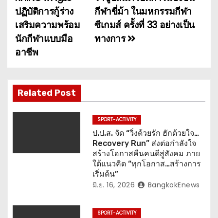
ปฏิบัติการกู้ร่าง
กีฬาขี่ม้า ในมหกรรมกีฬา
ะ
เสริมความพร้อม
ซีเกมส์ ครั้งที่ 33 อย่างเป็น
แ
นักกีฬาแบบมือ
ทางการ
อาชีพ
น
ว
เ
Related Post
รื่
SPORT-ACTIVITY
อ
ป.ป.ส. จัด “วิ่งด้วยรัก ฮักด้วยใจ…
Recovery Run” ส่งต่อกำลังใจ
ง
สร้างโอกาสคืนคนดีสู่สังคม ภาย
ใต้แนวคิด “ทุกโอกาส…สร้างการ
เริ่มต้น”
มิ.ย. 16, 2026
BangkokEnews
SPORT-ACTIVITY