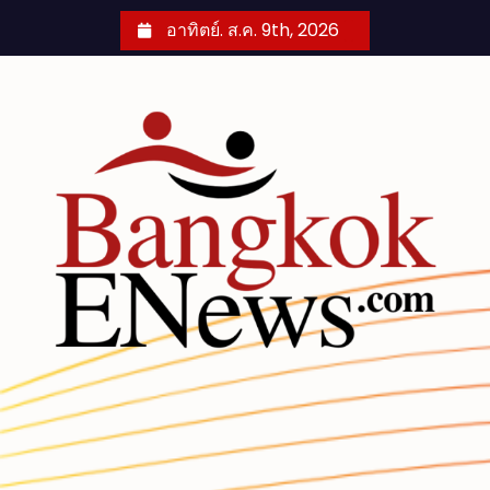
S
อาทิตย์. ส.ค. 9th, 2026
k
i
p
t
o
c
o
n
t
e
n
t