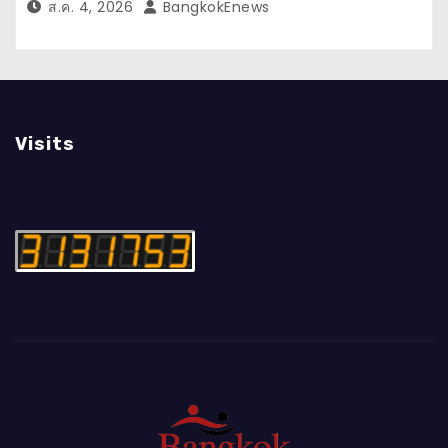
ส.ค. 4, 2026
BangkokEnews
และ Muslim-Friendly Destination
Visits