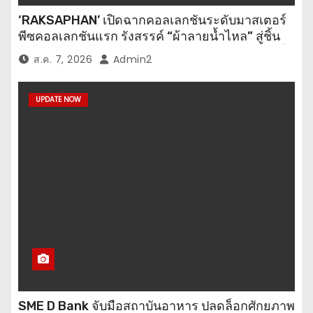
‘RAKSAPHAN’ เปิดฉากคอลเลกชันระดับมาสเตอร์
พีซคอลเลกชันแรก รังสรรค์ “ผ้าลายน้ำไหล” สู่ชิ้น
งานศิลปะสะสมสุดลิมิเต็ด ถ่ายทอดภูมิปัญญาท้องถิ่น
ส.ค. 7, 2026
Admin2
สู่สุนทรียภาพระดับสากล
UPDATE NOW
SME D Bank จับมือสถาบันอาหาร ปลดล็อกศักยภาพ