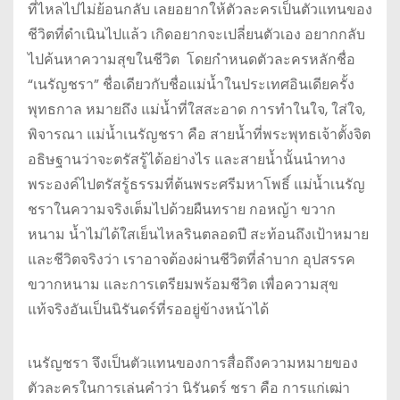
ที่ไหลไปไม่ย้อนกลับ เลยอยากให้ตัวละครเป็นตัวแทนของ
ชีวิตที่ดำเนินไปแล้ว เกิดอยากจะเปลี่ยนตัวเอง อยากกลับ
ไปค้นหาความสุขในชีวิต โดยกำหนดตัวละครหลักชื่อ
“เนรัญชรา” ชื่อเดียวกับชื่อแม่น้ำในประเทศอินเดียครั้ง
พุทธกาล หมายถึง แม่น้ำที่ใสสะอาด การทำในใจ, ใส่ใจ,
พิจารณา แม่น้ำเนรัญชรา คือ สายน้ำที่พระพุทธเจ้าตั้งจิต
อธิษฐานว่าจะตรัสรู้ได้อย่างไร และสายน้ำนั้นนำทาง
พระองค์ไปตรัสรู้ธรรมที่ต้นพระศรีมหาโพธิ์ แม่น้ำเนรัญ
ชราในความจริงเต็มไปด้วยผืนทราย กอหญ้า ขวาก
หนาม น้ำไม่ได้ใสเย็นไหลรินตลอดปี สะท้อนถึงเป้าหมาย
และชีวิตจริงว่า เราอาจต้องผ่านชีวิตที่ลำบาก อุปสรรค
ขวากหนาม และการเตรียมพร้อมชีวิต เพื่อความสุข
แท้จริงอันเป็นนิรันดร์ที่รออยู่ข้างหน้าได้
เนรัญชรา จึงเป็นตัวแทนของการสื่อถึงความหมายของ
ตัวละครในการเล่นคำว่า นิรันดร์ ชรา คือ การแก่เฒ่า