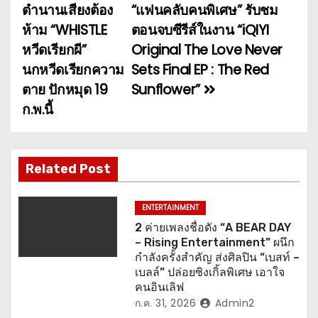
น
ตำนานเสียงต้อง
“แฟนคลับคนพิเศษ” รับชม
ห้าม “WHISTLE
ตอนจบซีรีส์ในงาน “iQIYI
ะ
หวีดเรียกผี”
Original The Love Never
แ
นกหวีดเรียกความ
Sets Final EP : The Red
ตาย ปักหมุด 19
Sunflower”
น
ก.พ.นี้
ว
เ
Related Post
รื่
อ
ENTERTAINMENT
2 ค่ายเพลงชื่อดัง “A BEAR DAY
ง
– Rising Entertainment” ผนึก
กำลังครั้งสำคัญ ส่งศิลปิน “เบสท์ –
เบลล์” ปล่อยซิงเกิ้ลพิเศษ เอาใจ
คนอินเลิฟ
ก.ค. 31, 2026
Admin2