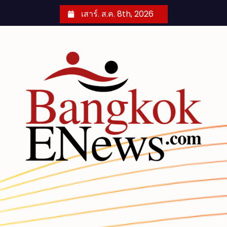
S
เสาร์. ส.ค. 8th, 2026
k
i
p
t
o
c
o
n
t
e
n
t