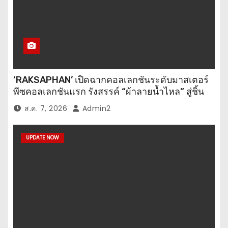
‘RAKSAPHAN’ เปิดฉากคอลเลกชันระดับมาสเตอร์
พีซคอลเลกชันแรก รังสรรค์ “ผ้าลายน้ำไหล” สู่ชิ้น
งานศิลปะสะสมสุดลิมิเต็ด ถ่ายทอดภูมิปัญญาท้องถิ่น
ส.ค. 7, 2026
Admin2
สู่สุนทรียภาพระดับสากล
UPDATE NOW