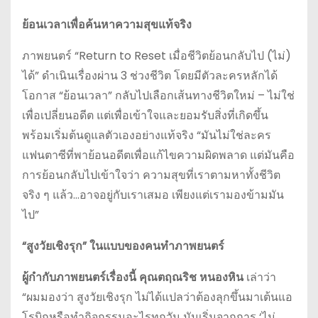
ย้อนเวลาเพื่อค้นหาความสุขแท้จริง
ภาพยนตร์ “Return to Reset เมื่อชีวิตย้อนกลับไป (ไม่)
ได้” ดำเนินเรื่องผ่าน 3 ช่วงชีวิต โดยมีตัวละครหลักได้
โอกาส “ย้อนเวลา” กลับไปเลือกเส้นทางชีวิตใหม่ – ไม่ใช่
เพื่อเปลี่ยนอดีต แต่เพื่อเข้าใจและยอมรับสิ่งที่เกิดขึ้น
พร้อมเริ่มต้นดูแลตัวเองอย่างแท้จริง “มันไม่ใช่ละคร
แฟนตาซีที่พาย้อนอดีตเพื่อแก้ไขความผิดพลาด แต่มันคือ
การย้อนกลับไปเข้าใจว่า ความสุขที่เราตามหาทั้งชีวิต
จริง ๆ แล้ว…อาจอยู่กับเราเสมอ เพียงแต่เรามองข้ามมัน
ไป”
“สูงวัยเชิงรุก” ในแบบของคนทำภาพยนตร์
ผู้กำกับภาพยนตร์เรื่องนี้ คุณตฤณริช หนองหิน
เล่าว่า
“ผมมองว่า สูงวัยเชิงรุก ไม่ได้แปลว่าต้องลุกขึ้นมาเต้นแอ
โรบิกหรือทำกิจกรรมอะไรทุกวัน มันเริ่มจากการ ‘ไม่