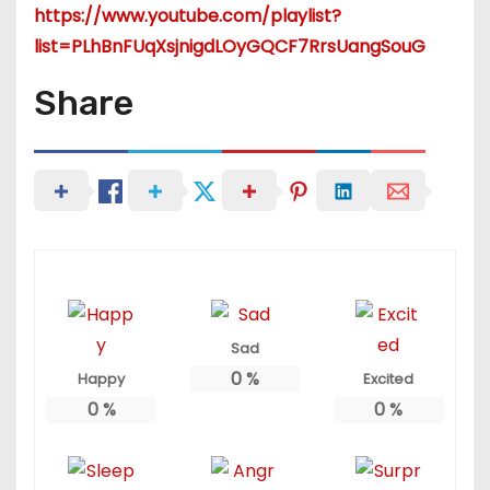
https://www.youtube.com/playlist?
list=PLhBnFUqXsjnigdLOyGQCF7RrsUangSouG
Share
Sad
0
%
Happy
Excited
0
%
0
%