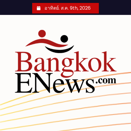
S
อาทิตย์. ส.ค. 9th, 2026
k
i
p
t
o
c
o
n
t
e
n
t