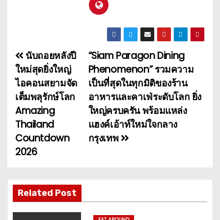
นับถอยหลังปี
“Siam Paragon Dining
แ
ใหม่สุดยิ่งใหญ่
Phenomenon” รวมความ
น
ไอคอนสยามจัด
เป็นที่สุดในทุกมิติของร้าน
เต็มพลุรักษ์โลก
อาหารและคาเฟ่ระดับโลก ยิ่ง
ะ
Amazing
ใหญ่ครบครัน พร้อมแหล่ง
แ
Thailand
แฮงค์เอ้าท์ใหม่ใจกลาง
Countdown
กรุงเทพ
น
2026
ว
เ
Related Post
รื่
EAT AROUND