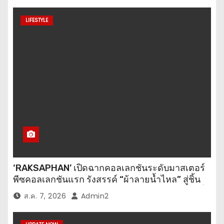
LIFESTYLE
‘RAKSAPHAN’ เปิดฉากคอลเลกชันระดับมาสเตอร์
พีซคอลเลกชันแรก รังสรรค์ “ผ้าลายน้ำไหล” สู่ชิ้น
งานศิลปะสะสมสุดลิมิเต็ด ถ่ายทอดภูมิปัญญาท้องถิ่น
ส.ค. 7, 2026
Admin2
สู่สุนทรียภาพระดับสากล