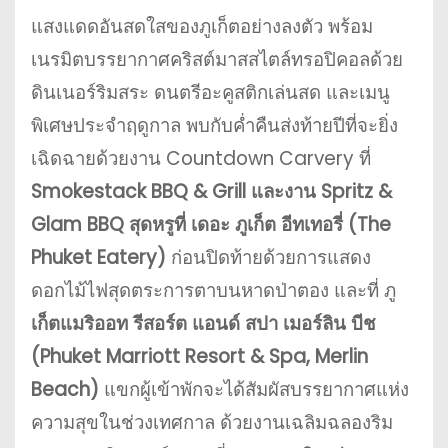
แสงแดดอันสดใสของภูเก็ตอย่างลงตัว พร้อม
เนรมิตบรรยากาศคริสต์มาสสไตล์ทรอปิคอลด้วย
ดินเนอร์ริมสระ ดนตรีอะคูสติกเล่นสด และเมนู
พิเศษประจำฤดูกาล พบกับค่ำคืนส่งท้ายปีที่จะยิ่ง
เฉิดฉายด้วยงาน Countdown Carvery ที่
Smokestack BBQ & Grill และงาน Spritz &
Glam BBQ สุดหรูที่ เดอะ ภูเก็ต อีทเทอรี่ (The
Phuket Eatery)
ก่อนปิดท้ายด้วยการแสดง
ดอกไม้ไฟสุดตระการตาบนหาดป่าตอง และที่ ภู
เก็ตแมริออท รีสอร์ต แอนด์ สปา เมอร์ลิน บีช
(Phuket Marriott Resort & Spa, Merlin
Beach)
แขกผู้เข้าพักจะได้สัมผัสบรรยากาศแห่ง
ความสุขในช่วงเทศกาล ด้วยงานเฉลิมฉลองริม