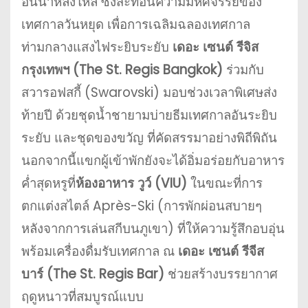
อันน่าหลงใหล ซึ่งสะท้อนความมหัศจรรย์ของ
เทศกาลวันหยุด เพื่อการเฉลิมฉลองเทศกาล
ท่ามกลางแสงไฟระยิบระยับ
เดอะ เซนต์ รีจิส
กรุงเทพฯ (The St. Regis Bangkok)
ร่วมกับ
สวารอฟสกี้ (Swarovski) มอบช่วงเวลาพิเศษส่ง
ท้ายปี ด้วยชุดน้ำชายามบ่ายธีมเทศกาลอันระยิบ
ระยับ และชุดของขวัญ ที่คัดสรรมาอย่างพิถีพิถัน
นอกจากนี้แขกผู้เข้าพักยังจะได้อิ่มอร่อยกับอาหาร
ค่ำสุดหรูที่
ห้องอาหาร วูว์ (VIU)
ในขณะที่การ
ตกแต่งสไตล์ Après-Ski (การพักผ่อนสบายๆ
หลังจากการเล่นสกีบนภูเขา) ที่ให้ความรู้สึกอบอุ่น
พร้อมเครื่องดื่มรับเทศกาล ณ
เดอะ เซนต์ รีจีส
บาร์ (The St. Regis Bar)
ช่วยสร้างบรรยากาศ
ฤดูหนาวที่สมบูรณ์แบบ