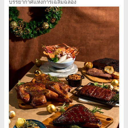
บรรยากาศแห่งการเฉลิมฉลอง