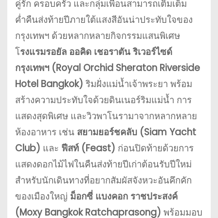
คู่รัก ครอบครัว และกลุ่มเพื่อนสามารถเติมเต็ม
ค่ำคืนส่งท้ายปีภายใต้แสงสีอันน่าประทับใจของ
กรุงเทพฯ ด้วยหลากหลายกิจกรรมแสนพิเศษ
โ
รงแรมรอยัล ออคิด เชอราตัน ริเวอร์ไซด์
กรุงเทพฯ (Royal Orchid Sheraton Riverside
Hotel Bangkok)
ริมฝั่งแม่น้ำเจ้าพระยา พร้อม
สร้างความประทับใจด้วยดินเนอร์ริมแม่น้ำ การ
แสดงสุดพิเศษ และวิวพาโนรามาจากหลากหลาย
ห้องอาหาร เช่น
สยามยอร์ชคลับ (Siam Yacht
Club)
และ
ฟีสท์ (Feast)
ก่อนปิดท้ายด้วยการ
แสดงดอกไม้ไฟในคืนส่งท้ายปีเก่าต้อนรับปีใหม่
สำหรับนักเดินทางที่อยากสัมผัสจังหวะอันคึกคัก
ของเมืองใหญ่
ม็อกซี่ แบงคอก ราชประสงค์
(Moxy Bangkok Ratchaprasong)
พร้อมมอบ