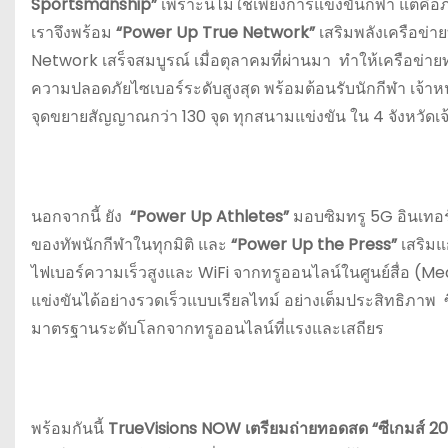
Sportsmanship”
เพราะนี่ไม่ใช่เพียงการแข่งขันกีฬา แต่คื
เราจึงพร้อม
“Power Up True Network”
เสริมพลังเครือข่า
Network เสร็จสมบูรณ์ เมื่อตุลาคมที่ผ่านมา ทำให้เครือข่าย
ความปลอดภัยไซเบอร์ระดับสูงสุด พร้อมต้อนรับนักกีฬา เจ้าห
จุดขยายสัญญาณกว่า 130 จุด ทุกสนามแข่งขัน ใน 4 จังหวัดเ
นอกจากนี้ ยัง
“Power Up Athletes”
มอบซิมทรู 5G อินเทอร์
ของทัพนักกีฬาในทุกมิติ และ
“Power Up the Press”
เสริมแ
ไฟเบอร์ความเร็วสูงและ WiFi จากทรูออนไลน์ในศูนย์สื่อ (M
แข่งขันได้อย่างรวดเร็วแบบเรียลไทม์ อย่างเต็มประสิทธิภาพ ซึ
มาตรฐานระดับโลกจากทรูออนไลน์ที่แรงและเสถียร
พร้อมกันนี้
TrueVisions NOW เตรียมถ่ายทอดสด “ซีเกมส์ 2