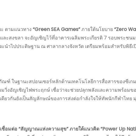
ยะ ตามแนวทาง
“Green SEA Games”
ภายใต้นโยบาย
“Zero Wa
รี และสงขลา จะอัญเชิญไว้ที่อาคารเฉลิมพระเกียรติ 7 รอบพระช
ีมา จะนำไปประดิษฐาน ณ ศาลากลางจังหวัด เตรียมพร้อมสำหรับพิธีเป
ภัณฑ์ ในฐานะสปอนเซอร์หลักด้านเทคโนโลยีการสื่อสารของซีเกมส์ 
ที่ได้ร่วมวิ่งอัญเชิญไฟพระฤกษ์ เชื่อว่าจะช่วยปลุกพลังและความพร้
เดียวกันยังเป็นสัญลักษณ์ของการส่งต่อกำลังใจให้ทัพนักกีฬาไทย มุ่ง
บ เชื่อมต่อ “สัญญาณแห่งความสุข” ภายใต้แนวคิด “Power Up Nat