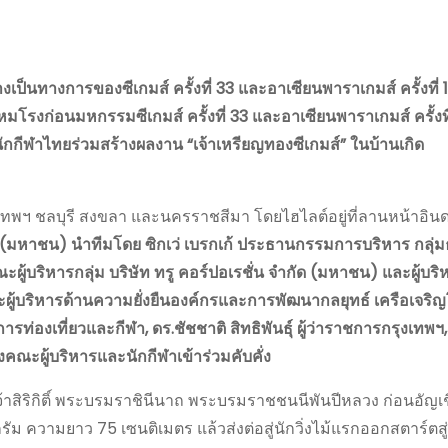
งเป็นทางการของซีเกมส์ ครั้งที่ 33 และอาเซียนพาราเกมส์ ครั้งที่ 
รงก่อนมหกรรมซีเกมส์ ครั้งที่ 33 และอาเซียนพาราเกมส์ ครั้งที่ 
นักกีฬาไทยร่วมสร้างผลงาน “เจ้าเหรียญทองซีเกมส์” ในบ้านเกิด
กรุงเทพฯ ชลบุรี สงขลา และนครราชสีมา โดยไฮไลต์อยู่ที่ลานหน้าอินด
ัด (มหาชน) นำทีมโดย ซิกเว่ เบรกเก้ ประธานกรรมการบริหาร กลุ่มธ
บริหารกลุ่ม บริษัท ทรู คอร์ปอเรชั่น จำกัด (มหาชน) และผู้บร
ะผู้บริหารด้านความยั่งยืนองค์กรและการพัฒนากลยุทธ์ เครือเจริ
่องเที่ยวและกีฬา, ดร.ชัชชาติ สิทธิพันธุ์ ผู้ว่าราชการกรุงเทพฯ,
คณะผู้บริหารและนักกีฬาเข้าร่วมคับคั่ง
จ้าสิริกิติ์ พระบรมราชินีนาถ พระบรมราชชนนีพันปีหลวง ก่อนอัญเ
ลกรัม ความยาว 75 เซนติเมตร แล้วส่งต่อสู่นักวิ่งไม้แรกออกสตาร์ตสู