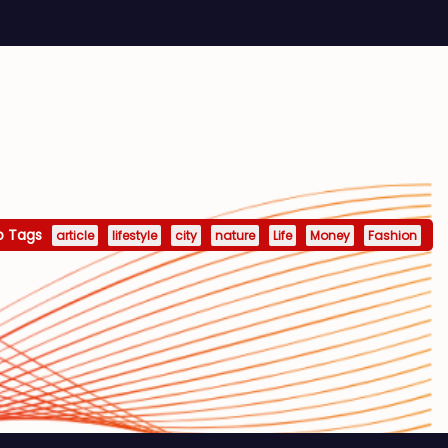
p Tags
article
lifestyle
city
nature
Life
Money
Fashion