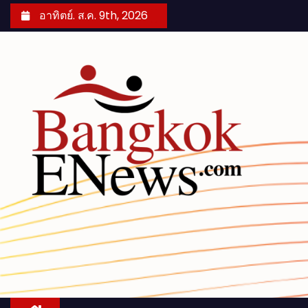
S
อาทิตย์. ส.ค. 9th, 2026
k
i
p
t
o
c
o
n
t
e
n
t