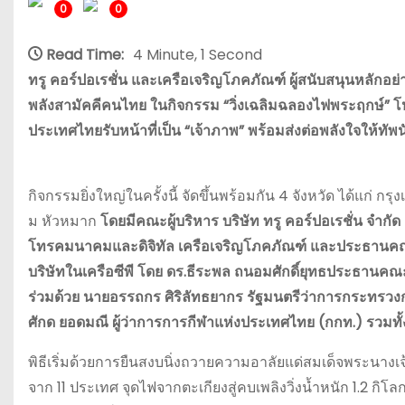
0
0
Read Time:
4 Minute, 1 Second
ทรู คอร์ปอเรชั่น และเครือเจริญโภคภัณฑ์ ผู้สนับสนุนหลักอย่า
พลังสามัคคีคนไทย ในกิจกรรม “วิ่งเฉลิมฉลองไฟพระฤกษ์” โหมโ
ประเทศไทยรับหน้าที่เป็น “เจ้าภาพ” พร้อมส่งต่อพลังใจให้ทัพ
กิจกรรมยิ่งใหญ่ในครั้งนี้ จัดขึ้นพร้อมกัน 4 จังหวัด ได้แก่ 
ม หัวหมาก
โดยมีคณะผู้บริหาร บริษัท ทรู คอร์ปอเรชั่น จำก
โทรคมนาคมและดิจิทัล เครือเจริญโภคภัณฑ์ และประธานคณะผู้
บริษัทในเครือซีพี โดย ดร.ธีระพล ถนอมศักดิ์ยุทธประธานคณ
ร่วมด้วย นายอรรถกร ศิริลัทธยากร รัฐมนตรีว่าการกระทรวงการท
ศักด ยอดมณี ผู้ว่าการการกีฬาแห่งประเทศไทย (กกท.) รวมทั้ง
พิธีเริ่มด้วยการยืนสงบนิ่งถวายความอาลัยแด่สมเด็จพระนางเ
จาก 11 ประเทศ จุดไฟจากตะเกียงสู่คบเพลิงวิ่งน้ำหนัก 1.2 กิโ