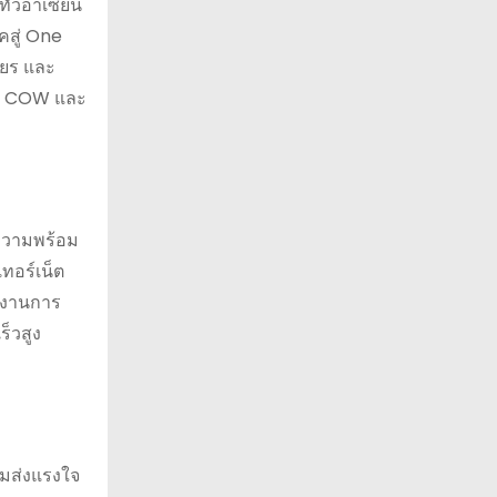
ทั่วอาเซียน
คสู่ One
ียร และ
ยล์ COW และ
นความพร้อม
ทอร์เน็ต
ายงานการ
ร็วสูง
วมส่งแรงใจ