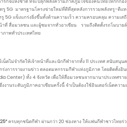
อภารกิจแห่งชาติ ที่จะปลุกพลังความภาคภูมิใจของคนไทยให้กึกก้อง
ยทรู 5G มาตรฐานโครงข่ายใหม่ที่ดีที่สุดหลังการรวมพลังทรู–ดีแท
ทรู 5G แข็งแกร่งยิ่งขึ้นทั้งด้านความเร็ว ความครอบคลุม ความเสถ
น้าที่ สื่อมวลชน และผู้ชมจากทั่วอาเซียน รวมถึงติดตั้งรถโมบา
จ้าภาพทั่วประเทศไทย
เน็ตไม่จำกัดให้เจ้าหน้าที่และนักกีฬาจากทั้ง 11 ประเทศ สนับสนุ
กร่งการรายงานข่าว ตลอดมหกรรมกีฬาแห่งภูมิภาค โดยติดตั้งอินเ
edia Center) ทั้ง 4 จังหวัด เพื่อให้สื่อมวลชนจากนานาประเทศร
่งงานระดับภูมิภาคอาเซียนครั้งนี้ จำเป็นต้องใช้อินเตอร์เน็ตความเ
025”
ครบทุกชนิดกีฬา ผ่านกว่า 20 ช่องทาง ให้แฟนกีฬาชาวไทยร่