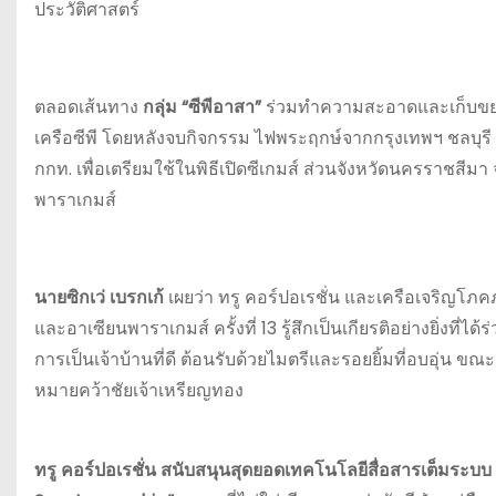
ประวัติศาสตร์
ตลอดเส้นทาง
กลุ่ม “ซีพีอาสา”
ร่วมทำความสะอาดและเก็บข
เครือซีพี โดยหลังจบกิจกรรม ไฟพระฤกษ์จากกรุงเทพฯ ชลบุ
กกท. เพื่อเตรียมใช้ในพิธีเปิดซีเกมส์ ส่วนจังหวัดนครราชส
พาราเกมส์
นายซิกเว่ เบรกเก้
เผยว่า ทรู คอร์ปอเรชั่น และเครือเจริญโภค
และอาเซียนพาราเกมส์ ครั้งที่ 13 รู้สึกเป็นเกียรติอย่างยิ่ง
การเป็นเจ้าบ้านที่ดี ต้อนรับด้วยไมตรีและรอยยิ้มที่อบอุ่น ขณะ
หมายคว้าชัยเจ้าเหรียญทอง
ทรู คอร์ปอเรชั่น สนับสนุนสุดยอดเทคโนโลยีสื่อสารเต็มระบ