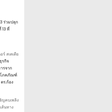
13 ร่วมปลุก
13 ที่
อร์ สเตเดีย
ุรกิจ
ิหารจาก
ญโภคภัณฑ์
 ดร.ก้อง
ชิญคบเพลิง
่เส้นทาง