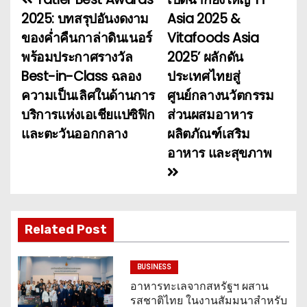
แ
2025: บทสรุปอันงดงาม
Asia 2025 &
น
ของค่ำคืนกาล่าดินเนอร์
Vitafoods Asia
พร้อมประกาศรางวัล
2025’ ผลักดัน
ะ
Best-in-Class ฉลอง
ประเทศไทยสู่
แ
ความเป็นเลิศในด้านการ
ศูนย์กลางนวัตกรรม
บริการแห่งเอเชียแปซิฟิก
ส่วนผสมอาหาร
น
และตะวันออกกลาง
ผลิตภัณฑ์เสริม
ว
อาหาร และสุขภาพ
เ
รื่
อ
Related Post
ง
BUSINESS
อาหารทะเลจากสหรัฐฯ ผสาน
รสชาติไทย ในงานสัมมนาสำหรับ