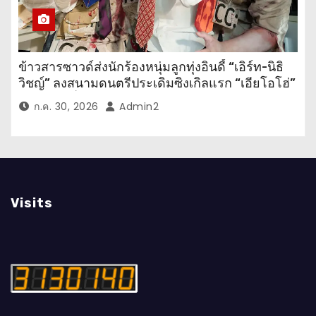
ข้าวสารซาวด์ส่งนักร้องหนุ่มลูกทุ่งอินดี้ “เอิร์ท-นิธิ
วิชญ์” ลงสนามดนตรีประเดิมซิงเกิลแรก “เอียโอโฮ่”
เพลงสนุกที่ให้กำลังใจทุกคนในยามท้อแท้
ก.ค. 30, 2026
Admin2
Visits