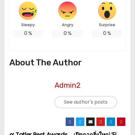
Sleepy
Angry
Surprise
0
%
0
%
0
%
About The Author
Admin2
See author's posts
Tatler Best Awards
เปิดฉากยิ่งใหญ่ ‘Fi