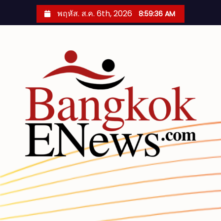
S
พฤหัส. ส.ค. 6th, 2026
8:59:37 AM
k
i
p
t
o
c
o
n
t
e
n
t