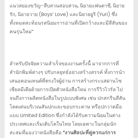
แนวสยองขวัญ–สืบสวนสอบสวน, นิยายแฟนตาซี, นิยาย
รัก, นิยายวาย (Boys’ Love) และนิยายยูริ (Yuri) ซึ่ง
ทั้งหมดสะท้อนรสนิยมการอ่านที่เปิดกว้างและมีสีสันของ
คนรุ่นใหม่”
สำหรับปัจจัยความสำเร็จของงานครั้งนี้ มาจากการที่
สำนักพิมพ์ต่างๆ ปรับกลยุทธ์อย่างสร้างสรรค์ ทั้งการนำ
เสนอคอนเทนต์ที่ตรงใจผู้อ่าน การสร้างกระแสผ่านโซ
เชียลมีเดียด้วยการเปิดตัวหนังสือใหม่ การรีวิวไวรัล ไป
จนถึงการผลิตหนังสือในรูปแบบพิเศษ เช่น ปกสกรีนสีสัน
โดดเด่นบริเวณสันปกและขอบกระดาษ หรือปกวาดมือ
แบบ Limited Edition ซึ่งกำลังได้รับความนิยมในต่าง
ประเทศและเริ่มเติบโตในไทย โดยเฉพาะในกลุ่มนัก
สะสมที่มองว่าหนังสือคือ
“งานศิลปะที่คู่ควรแก่การ