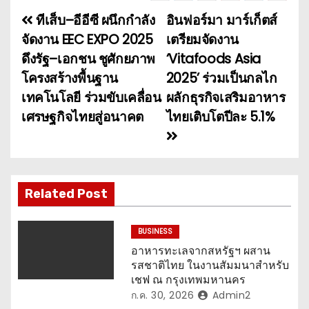
ทีเส็บ–อีอีซี ผนึกกำลัง
อินฟอร์มา มาร์เก็ตส์
แ
จัดงาน EEC EXPO 2025
เตรียมจัดงาน
น
ดึงรัฐ–เอกชน ชูศักยภาพ
‘Vitafoods Asia
โครงสร้างพื้นฐาน
2025’ ร่วมเป็นกลไก
ะ
เทคโนโลยี ร่วมขับเคลื่อน
ผลักธุรกิจเสริมอาหาร
แ
เศรษฐกิจไทยสู่อนาคต
ไทยเติบโตปีละ 5.1%
น
ว
เ
Related Post
รื่
BUSINESS
อ
อาหารทะเลจากสหรัฐฯ ผสาน
รสชาติไทย ในงานสัมมนาสำหรับ
ง
เชฟ ณ กรุงเทพมหานคร
ก.ค. 30, 2026
Admin2