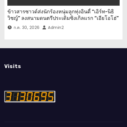
ข้าวสารซาวด์ส่งนักร้องหนุ่มลูกทุ่งอินดี้ “เอิร์ท-นิธิ
วิชญ์” ลงสนามดนตรีประเดิมซิงเกิลแรก “เอียโอโฮ่”
เพลงสนุกที่ให้กำลังใจทุกคนในยามท้อแท้
ก.ค. 30, 2026
Admin2
Visits