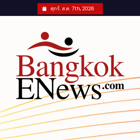
S
ศุกร์. ส.ค. 7th, 2026
k
i
p
t
o
c
o
n
t
e
n
t