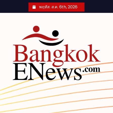
S
พฤหัส. ส.ค. 6th, 2026
k
i
p
t
o
c
o
n
t
e
n
t