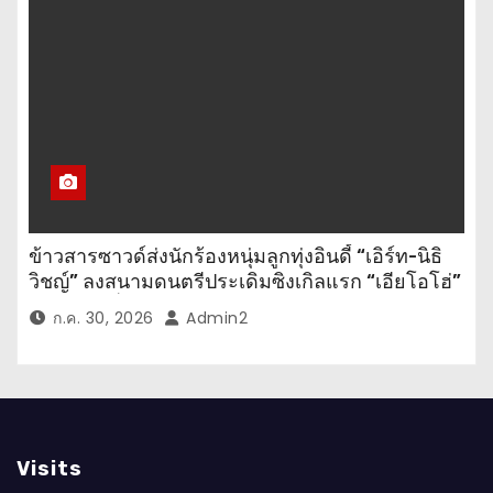
ข้าวสารซาวด์ส่งนักร้องหนุ่มลูกทุ่งอินดี้ “เอิร์ท-นิธิ
วิชญ์” ลงสนามดนตรีประเดิมซิงเกิลแรก “เอียโอโฮ่”
เพลงสนุกที่ให้กำลังใจทุกคนในยามท้อแท้
ก.ค. 30, 2026
Admin2
Visits