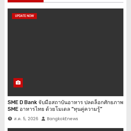
i
UPDATE NOW
n
a
t
i
o
n
SME D Bank จับมือสถาบันอาหาร ปลดล็อกศักยภาพ
SME อาหารไทย ด้วยโมเดล “ทุนคู่ความรู้”
ส.ค. 5, 2026
BangkokEnews