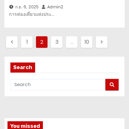
ก.ย. 6, 2025
Admin2
การท่องเที่ยวแห่งประ…
P
1
2
3
…
10
o
s
Search
t
s
p
a
g
You missed